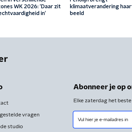
en in verschillende
Fenolijn brengt
zones WK 2026: 'Daar zit
klimaatverandering haarfi
chtvaardigheid in'
beeld
er
o
Abonneer je op o
Elke zaterdag het beste
act
gestelde vragen
de studio