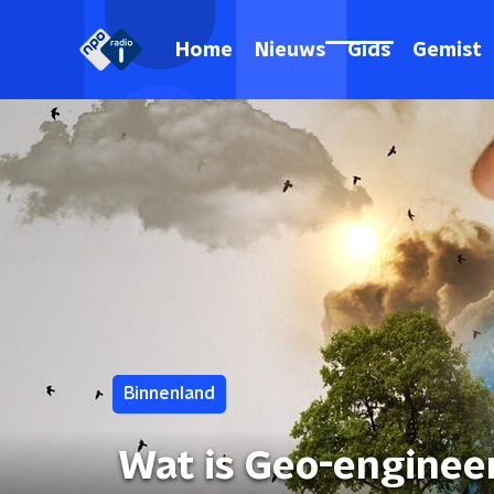
Home
Nieuws
Gids
Gemist
Binnenland
Wat is Geo-engineer