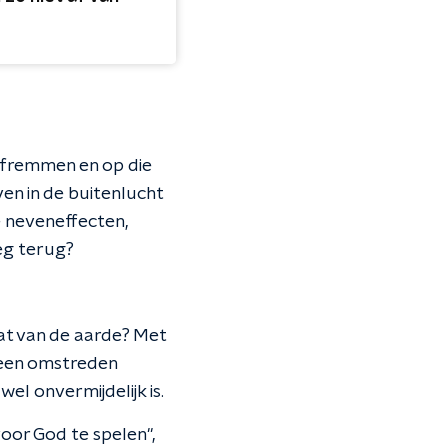
afremmen en op die
en in de buitenlucht
 neveneffecten,
weg terug?
at van de aarde? Met
 een omstreden
wel onvermijdelijk is.
oor God te spelen",