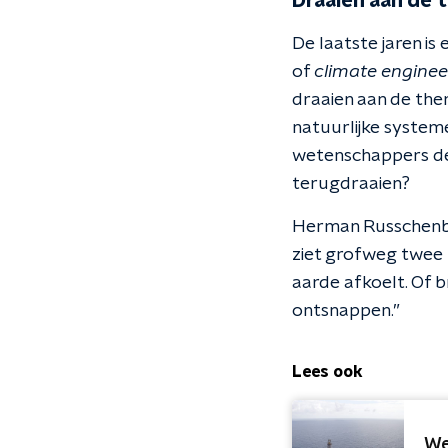
Draaien aan de 
De laatste jaren is
of
climate engine
draaien aan de ther
natuurlijke system
wetenschappers de
terugdraaien?
Herman Russchenber
ziet grofweg twee 
aarde afkoelt. Of 
ontsnappen.”
Lees ook
We