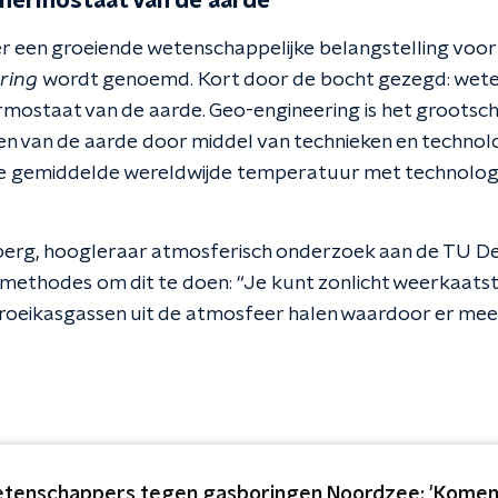
thermostaat van de aarde
 er een groeiende wetenschappelijke belangstelling voo
ering
wordt genoemd. Kort door de bocht gezegd: wete
mostaat van de aarde. Geo-engineering is het grootschal
en van de aarde door middel van technieken en technol
 gemiddelde wereldwijde temperatuur met technologi
g, hoogleraar atmosferisch onderzoek aan de TU Delft
methodes om dit te doen: “Je kunt zonlicht weerkaats
broeikasgassen uit de atmosfeer halen waardoor er me
tenschappers tegen gasboringen Noordzee: 'Komen z