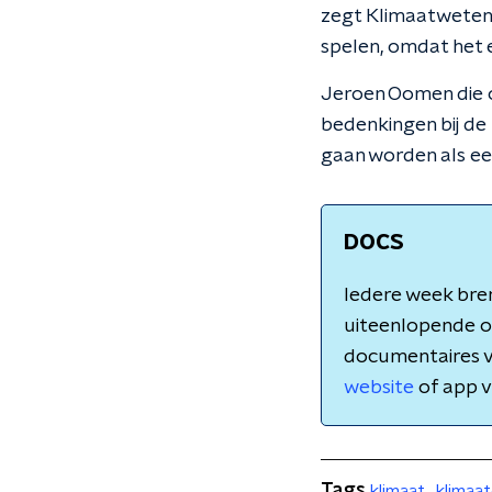
zegt Klimaatwetens
spelen, omdat het ee
Jeroen Oomen die o
bedenkingen bij de
gaan worden als ee
DOCS
Iedere week bre
uiteenlopende on
documentaires 
website
of app v
Tags
klimaat
klimaa