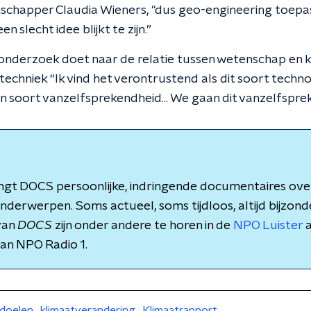
chapper Claudia Wieners, "dus geo-engineering toepas
n slecht idee blijkt te zijn.”
nderzoek doet naar de relatie tussen wetenschap en k
 techniek “Ik vind het verontrustend als dit soort tech
n soort vanzelfsprekendheid... We gaan dit vanzelfspre
ngt DOCS persoonlijke, indringende documentaires ove
derwerpen. Soms actueel, soms tijdloos, altijd bijzond
van
DOCS
zijn onder andere te horen in de
NPO Luister
a
an NPO Radio 1.
tdoelen
klimaatverandering
Klimaatrapport