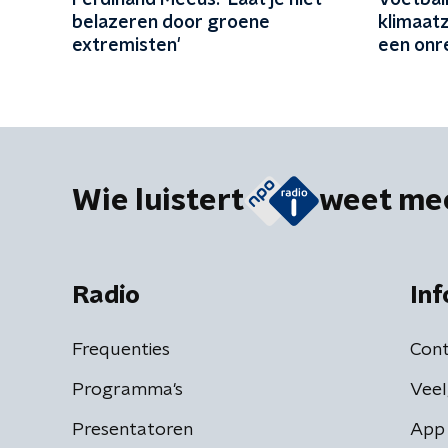
Ferdinand Meeus: 'Laat je niet
Voetball
belazeren door groene
klimaat
extremisten'
een onre
Wie luistert
weet me
Radio
Inf
Frequenties
Cont
Programma's
Veel
Presentatoren
App 