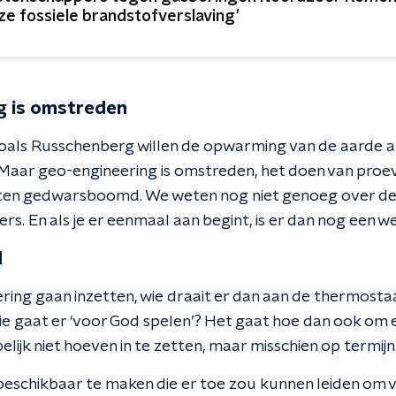
ze fossiele brandstofverslaving'
g is omstreden
als Russchenberg willen de opwarming van de aarde 
. Maar geo-engineering is omstreden, het doen van proev
nten gedwarsboomd. We weten nog niet genoeg over de
rs. En als je er eenmaal aan begint, is er dan nog een 
d
ring gaan inzetten, wie draait er dan aan de thermosta
e gaat er ‘voor God spelen’? Het gaat hoe dan ook om
lijk niet hoeven in te zetten, maar misschien op termijn 
 beschikbaar te maken die er toe zou kunnen leiden om v