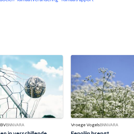
 BV
Vroege Vogels
BNNVARA
BNNVARA