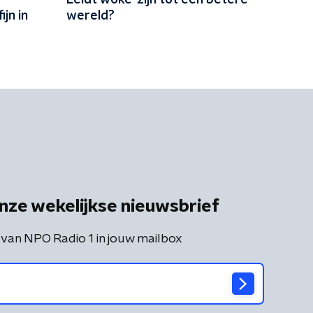
Leidt woke-zijn tot een betere
jn in
wereld?
nze wekelijkse nieuwsbrief
 van NPO Radio 1 in jouw mailbox