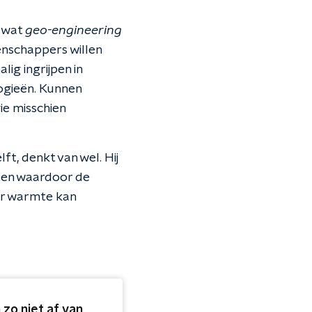
r wat
geo-engineering
nschappers willen
ig ingrijpen in
ogieën. Kunnen
e misschien
, denkt van wel. Hij
ten waardoor de
er warmte kan
o niet af van