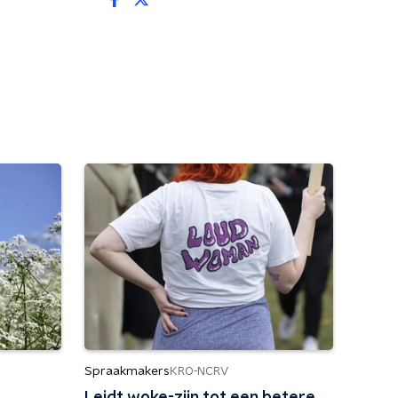
Spraakmakers
KRO-NCRV