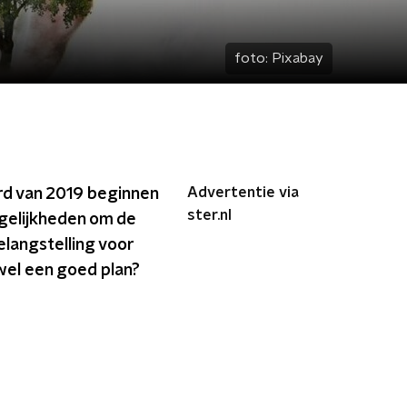
foto:
Pixabay
Advertentie via
ord van 2019 beginnen
ster.nl
gelijkheden om de
elangstelling voor
 wel een goed plan?