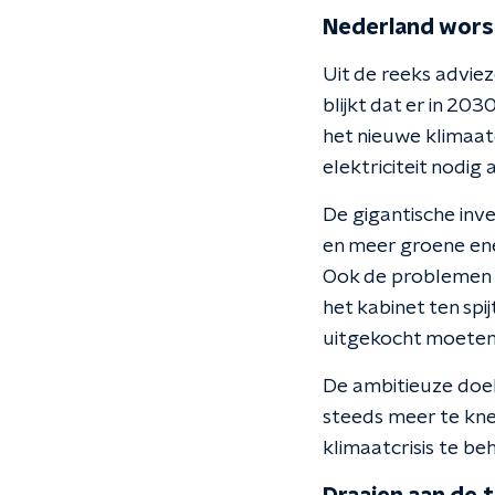
Nederland wors
Uit de reeks advie
blijkt dat er in 20
het nieuwe klimaat
elektriciteit nodig 
De gigantische inv
en meer groene ene
Ook de problemen r
het kabinet ten spi
uitgekocht moeten
De ambitieuze doel
steeds meer te kn
klimaatcrisis te be