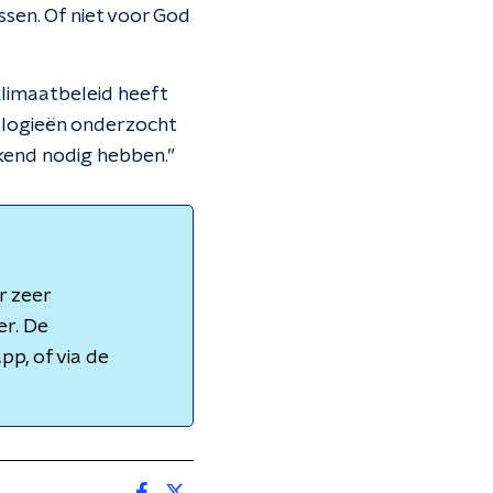
sen. Of niet voor God
limaatbeleid heeft
nologieën onderzocht
kend nodig hebben.”
r zeer
er. De
pp, of via de