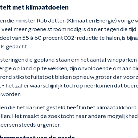
telt met klimaatdoelen
zen die minister Rob Jetten (Klimaat en Energie) vorig
30 veel meer groene stroom nodig is dan er tegen die tijd
doel van 55 à 60 procent CO2-reductie te halen, is bijn
als gedacht.
esteringen die gepland staan om het aantal windparken 
rgie op land op te wekken, zijn onvoldoende om aan di
ond stikstofuitstoot bleken opnieuw groter dan voorzi
jt - het zal er waarschijnlijk toch op neerkomen dat boe
 worden.
en die het kabinet gesteld heeft in het klimaatakkoord
ellen. Het maakt de zoektocht naar andere mogelijkhe
heersen steeds urgenter.