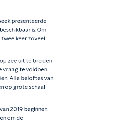
e week presenteerde
 beschikbaar is. Om
a twee keer zoveel
op zee uit te breiden
e vraag te voldoen.
en. Alle beloftes van
ren op grote schaal
 van 2019 beginnen
den om de