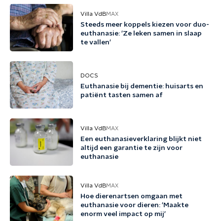
Villa VdB
MAX
Steeds meer koppels kiezen voor duo-
euthanasie: 'Ze leken samen in slaap
te vallen'
DOCS
Euthanasie bij dementie: huisarts en
patiënt tasten samen af
Villa VdB
MAX
Een euthanasieverklaring blijkt niet
altijd een garantie te zijn voor
euthanasie
Villa VdB
MAX
Hoe dierenartsen omgaan met
euthanasie voor dieren: 'Maakte
enorm veel impact op mij'