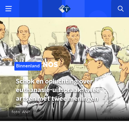
Binnenland
Schok en opluchting over
euthanasie-uitspraak: twee
artsen met twee meningen
foto:
ANP