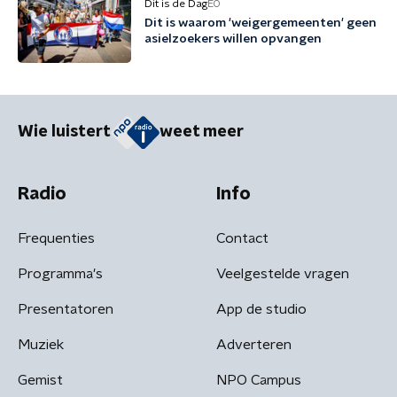
Dit is de Dag
EO
Dit is waarom 'weigergemeenten' geen
asielzoekers willen opvangen
Wie luistert
weet meer
Radio
Info
Frequenties
Contact
Programma's
Veelgestelde vragen
Presentatoren
App de studio
Muziek
Adverteren
Gemist
NPO Campus