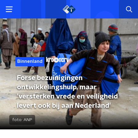
Binnenland
Forse bezuinigingen
ontwikkelingshulp, maar
'versterken vrede en veiligheid
levert ook bij aan Nederland'
foto:
ANP