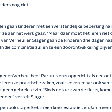
ders nog niet.
len gaan kinderen met een verstandelijke beperking na 
 ze aan het werk gaan. "Maar daar moet het leren niet
an van Verheul en Slager gaan de kinderen drie dagen na
In die combinatie zullen ze een doorontwikkeling blijven
n
ger en Verheul heet Paratus en is opgericht als een on
 leren ze praktische zaken, zoals koken, maar ook sa
t geen gebrek te zijn. "Sinds de kurk van de fles is, kom
edoen", vertelt Slager.
en ook stage: Sieb in een koekjesfabriek en Jan in een 