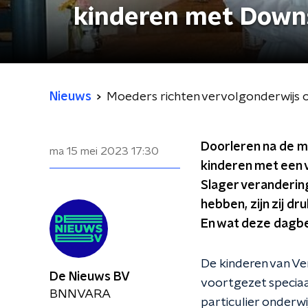
kinderen met Dow
Nieuws
Moeders richten vervolgonderwijs
Doorleren na de mi
ma 15 mei 2023
17:30
kinderen met een 
Slager veranderin
hebben, zijn zij d
En wat deze dagbes
De kinderen van Ve
De Nieuws BV
voortgezet speciaa
BNNVARA
particulier onderwi