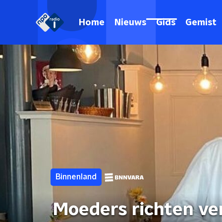
Home
Nieuws
Gids
Gemist
Binnenland
Moeders richten ve