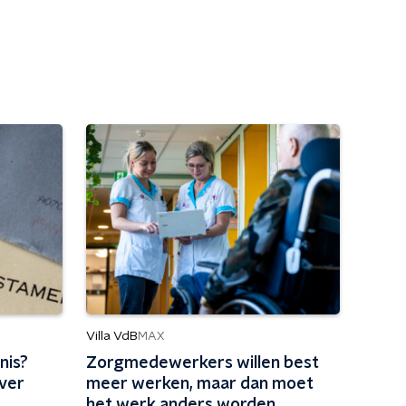
Villa VdB
MAX
nis?
Zorgmedewerkers willen best
over
meer werken, maar dan moet
het werk anders worden