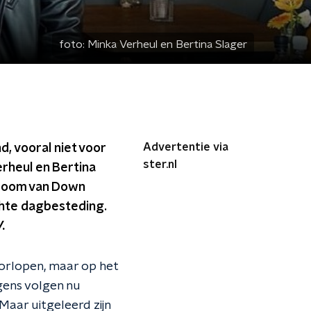
foto:
Minka Verheul en Bertina Slager
Advertentie via
, vooral niet voor
ster.nl
rheul en Bertina
droom van Down
chte dagbesteding.
.
oorlopen, maar op het
ngens volgen nu
 Maar uitgeleerd zijn