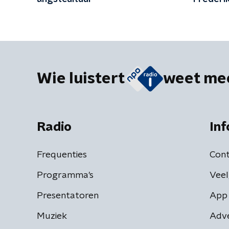
gepeild
migratie
Wie luistert
weet me
Radio
Inf
Frequenties
Cont
Programma's
Veel
Presentatoren
App 
Muziek
Adv