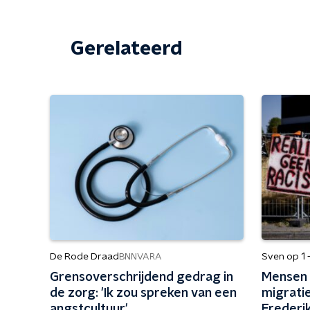
Gerelateerd
De Rode Draad
Sven op 1 
BNNVARA
Grensoverschrijdend gedrag in
Mensen z
de zorg: 'Ik zou spreken van een
migrati
angstcultuur'
Frederik