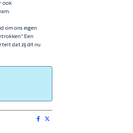
r ook
eam.
eid om ons eigen
trokken." Een
elt dat zij dit nu