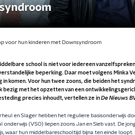
nsyndroom
 op voor hun kinderen met Downsyndroom
ddelbare school is niet voor iedereen vanzelfsprekend
verstandelijke beperking. Daar moet volgens Minka Ve
g in komen. Voor hun twee zoons, die beiden het syn
ruk bezig met het opzetten van een ontwikkelingsgeri
teding precies inhoudt, vertellen ze in
De Nieuws BV
rheul en Slager hebben het reguliere basisonderwijs d
l onderwijs (VSO) liepen zoons Jan en Sieb vast. De jo
js, waar hun middelbareschooltijd bijna ten einde loopt.