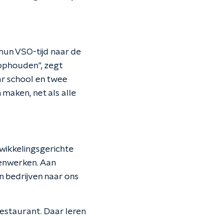
hun VSO-tijd naar de
 ophouden", zegt
ar school en twee
 maken, net als alle
twikkelingsgerichte
menwerken. Aan
en bedrijven naar ons
restaurant. Daar leren