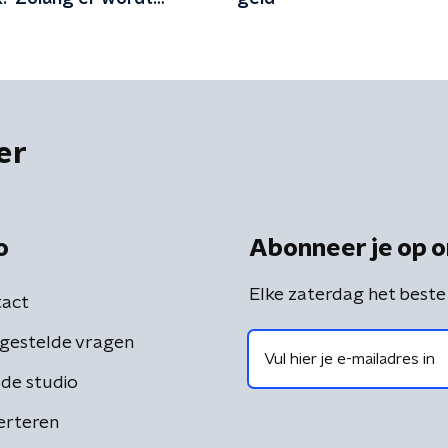
, zijn mensen tegen
'
er
o
Abonneer je op o
Elke zaterdag het beste
act
gestelde vragen
de studio
erteren