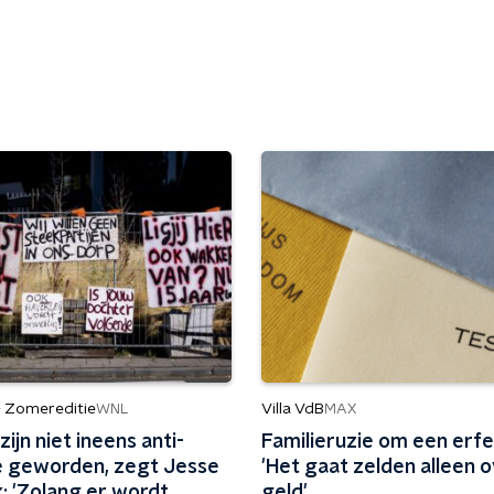
- Zomereditie
Villa VdB
WNL
MAX
ijn niet ineens anti-
Familieruzie om een erfe
e geworden, zegt Jesse
'Het gaat zelden alleen 
: 'Zolang er wordt
geld'