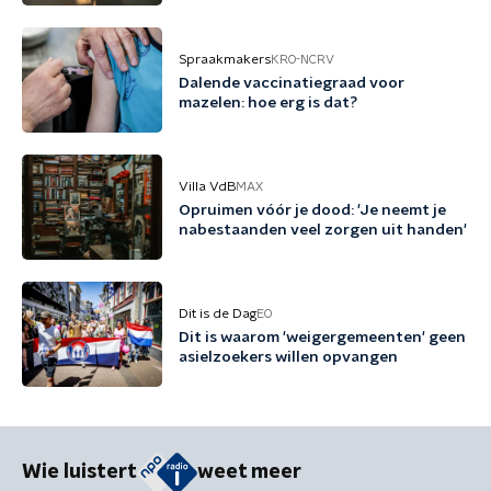
Spraakmakers
KRO-NCRV
Dalende vaccinatiegraad voor
mazelen: hoe erg is dat?
Villa VdB
MAX
Opruimen vóór je dood: 'Je neemt je
nabestaanden veel zorgen uit handen'
Dit is de Dag
EO
Dit is waarom 'weigergemeenten' geen
asielzoekers willen opvangen
Wie luistert
weet meer