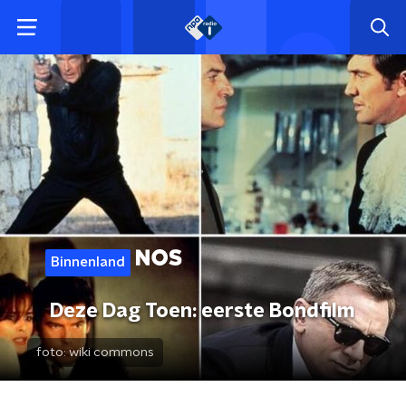
Binnenland
Deze Dag Toen: eerste Bondfilm
foto:
wiki commons