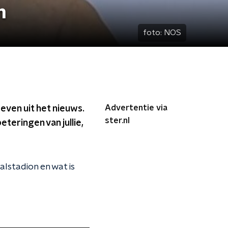
n
foto:
NOS
Advertentie via
even uit het nieuws.
ster.nl
teringen van jullie,
alstadion en wat is