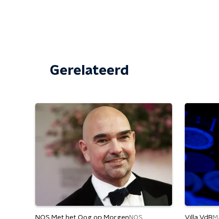
Gerelateerd
NOS Met het Oog op Morgen
Villa VdB
NOS
M