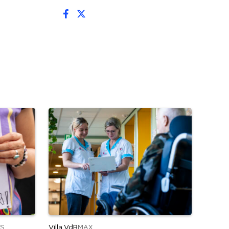
Villa VdB
S
MAX