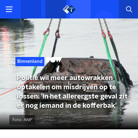
Binnenland
Politie wil meer autowrakken
optakelen om misdrijven op te
lossen: 'In het allerergste geval zit
er nog iemand in de kofferbak'
foto:
ANP