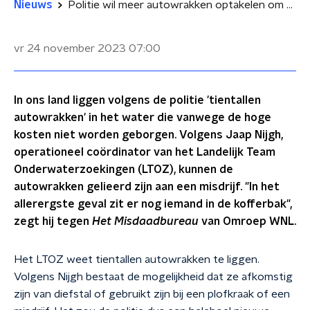
Nieuws
Politie wil meer autowrakken optakelen om misdrijven op te lossen: 'In het allerergste geval zit er nog iemand in de kofferbak'
vr 24 november 2023
07:00
In ons land liggen volgens de politie 'tientallen
autowrakken' in het water die vanwege de hoge
kosten niet worden geborgen. Volgens Jaap Nijgh,
operationeel coördinator van het Landelijk Team
Onderwaterzoekingen (LTOZ), kunnen de
autowrakken gelieerd zijn aan een misdrijf. "In het
allerergste geval zit er nog iemand in de kofferbak",
zegt hij tegen
Het Misdaadbureau
van Omroep WNL.
Het LTOZ weet tientallen autowrakken te liggen.
Volgens Nijgh bestaat de mogelijkheid dat ze afkomstig
zijn van diefstal of gebruikt zijn bij een plofkraak of een