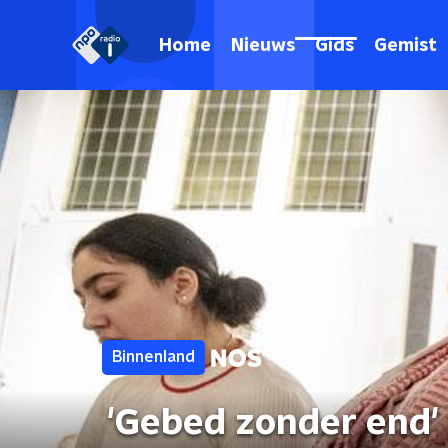
Home
Nieuws
Gids
Gemist
Binnenland
'Gebed zonder end'