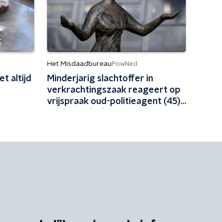
Het Misdaadbureau
PowNed
t altijd
Minderjarig slachtoffer in
verkrachtingszaak reageert op
vrijspraak oud-politieagent (45)
en vriend (48)