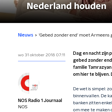
Nederland houden
Nieuws
'Gebed zonder end' moet Armeens g
Dag en nacht zijn 
wo 31 oktober 2018
07:11
gebed zonder end.
familie Tamrazyan
om hier te blijven
De wet is simpel: z
o
binnenvallen. De k
NOS Radio 1 Journaal
banken zitten enkel
NOS
om mee te maken op