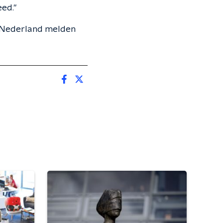
eed."
l Nederland melden