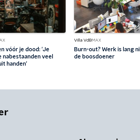
Villa VdB
AX
MAX
n vóór je dood: 'Je
Burn-out? Werk is lang nie
e nabestaanden veel
de boosdoener
uit handen'
er