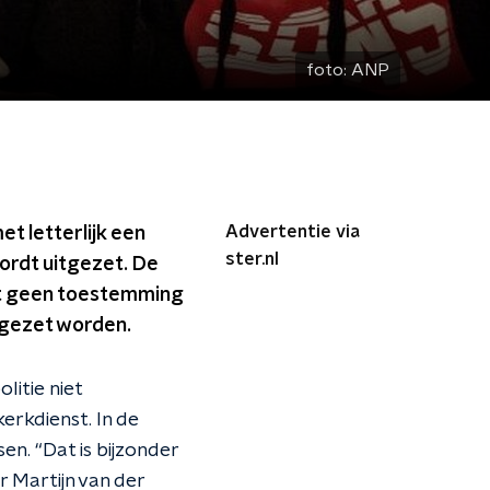
foto:
ANP
Advertentie via
t letterlijk een
ster.nl
ordt uitgezet. De
gt geen toestemming
itgezet worden.
litie niet
erkdienst. In de
nsen.
“Dat is bijzonder
 Martijn van der