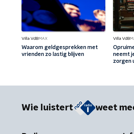
Villa VdB
Villa VdB
MAX
M
Waarom geldgesprekken met
Opruime
vrienden zo lastig blijven
neemt j
zorgen 
Wie luistert
weet me