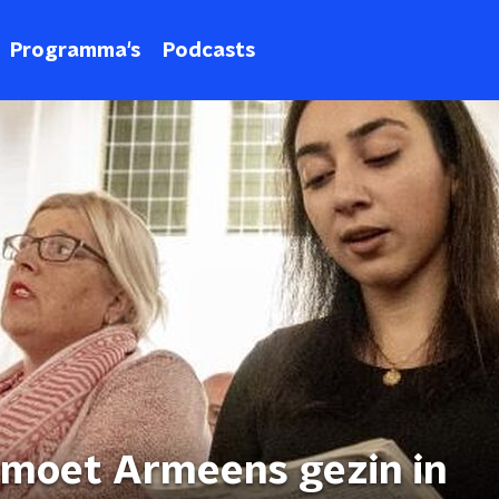
Programma's
Podcasts
 moet Armeens gezin in