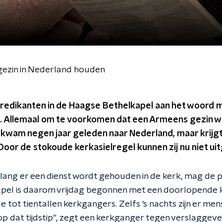
ezin in Nederland houden
predikanten in de Haagse Bethelkapel aan het woord me
 Allemaal om te voorkomen dat een Armeens gezin w
 kwam negen jaar geleden naar Nederland, maar krij
. Door de stokoude kerkasielregel kunnen zij nu niet u
lang er een dienst wordt gehouden in de kerk, mag de po
apel is daarom vrijdag begonnen met een doorlopende k
e tot tientallen kerkgangers. Zelfs 's nachts zijn er me
 dat tijdstip”, zegt een kerkganger tegen verslaggever