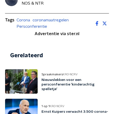
NOS & NTR
Tags
Corona
coronamaatregelen
Persconferentie
Advertentie via ster.nl
Gerelateerd
Spraakmakers
KRO-NCRV
Nieuwslekken voor een
persconferentie 'kinderachtig
spelletje'
1 op 1
KRO-NCRV
Ernst Kuipers verwacht 3.500 corona-