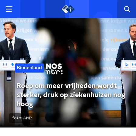
Binnenland
Roep om meer vrijheden wordt
sterker, druk op ziekenhuizen nog
hoog
foto:
ANP