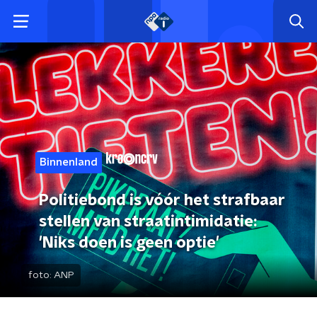
Binnenland
Politiebond is vóór het strafbaar
stellen van straatintimidatie:
'Niks doen is geen optie'
foto:
ANP