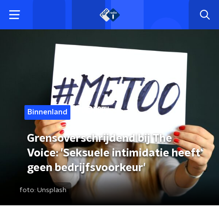
Binnenland
Grensoverschrijdend bij The
Voice: 'Seksuele intimidatie heeft
geen bedrijfsvoorkeur'
foto:
Unsplash