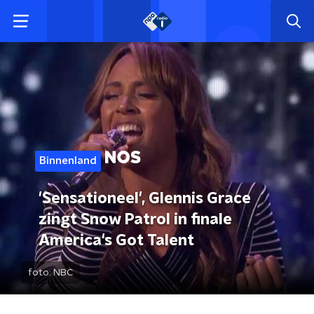
Binnenland
'Sensationeel', Glennis Grace
zingt Snow Patrol in finale
America's Got Talent
foto:
NBC