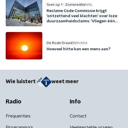
Sven op 1 - Zomereditie
WNL
Reclame Code Commissie krijgt
'ontzettend veel klachten' over loze
duurzaamheidsclaims: 'Vliegen één
keer per jaar met biobrandstof'
De Rode Draad
BNNVARA
Hoeveel hitte kan een mens aan?
Wie luistert
weet meer
Radio
Info
Frequenties
Contact
Programma's
Veelgestelde vragen