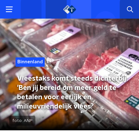
Binnenland
Vleestaks komt steeds dichterbij:
'Ben jij bereid om meer geld te
betalen voor eerlijk en
milieuvriendelijk vlees?
foto:
ANP