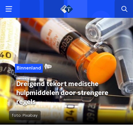
Binnenland
Dreigend tekort medische
hulpmiddelen door strengere
regels
foto:
Pixabay