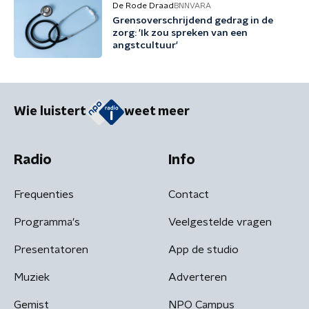
De Rode Draad
BNNVARA
Grensoverschrijdend gedrag in de
zorg: 'Ik zou spreken van een
angstcultuur'
Wie luistert
weet meer
Radio
Info
Frequenties
Contact
Programma's
Veelgestelde vragen
Presentatoren
App de studio
Muziek
Adverteren
Gemist
NPO Campus