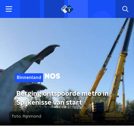
Binnenland
Berging ontspoorde metro in
Spijkenisse van start
foto:
Rijnmond