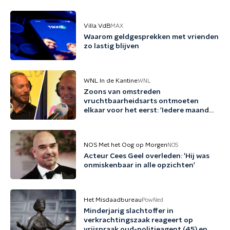
Villa VdB
MAX
Waarom geldgesprekken met vrienden
zo lastig blijven
WNL In de Kantine
WNL
Zoons van omstreden
vruchtbaarheidsarts ontmoeten
elkaar voor het eerst: 'Iedere maand
familie erbij'
NOS Met het Oog op Morgen
NOS
Acteur Cees Geel overleden: 'Hij was
onmiskenbaar in alle opzichten'
Het Misdaadbureau
PowNed
Minderjarig slachtoffer in
verkrachtingszaak reageert op
vrijspraak oud-politieagent (45) en