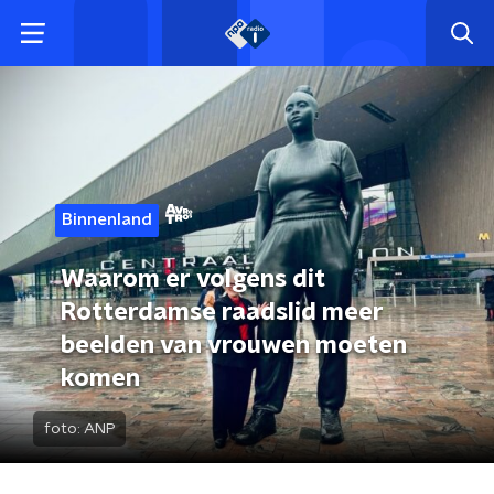
Binnenland
Waarom er volgens dit
Rotterdamse raadslid meer
beelden van vrouwen moeten
komen
foto:
ANP