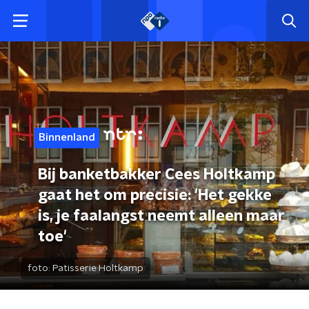
Binnenland
Bij banketbakker Cees Holtkamp
gaat het om precisie: 'Het gekke
is, je faalangst neemt alleen maar
toe'
foto:
Patisserie Holtkamp