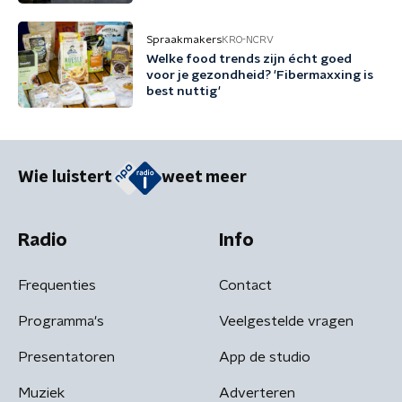
Spraakmakers
KRO-NCRV
Welke food trends zijn écht goed
voor je gezondheid? 'Fibermaxxing is
best nuttig'
Wie luistert
weet meer
Radio
Info
Frequenties
Contact
Programma's
Veelgestelde vragen
Presentatoren
App de studio
Muziek
Adverteren