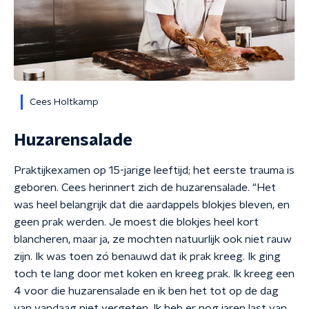
Cees Holtkamp
Huzarensalade
Praktijkexamen op 15-jarige leeftijd; het eerste trauma is
geboren. Cees herinnert zich de huzarensalade. "Het
was heel belangrijk dat die aardappels blokjes bleven, en
geen prak werden. Je moest die blokjes heel kort
blancheren, maar ja, ze mochten natuurlijk ook niet rauw
zijn. Ik was toen zó benauwd dat ik prak kreeg. Ik ging
toch te lang door met koken en kreeg prak. Ik kreeg een
4 voor die huzarensalade en ik ben het tot op de dag
van vandaag niet vergeten. Ik heb er nog jaren last van