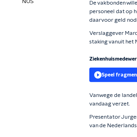
NOS
De vakbonden wille
personeel dat op 
daarvoor geld nodig
Verslaggever Marc
staking vanuit he
Ziekenhuismedewerk
Speel fragmen
Vanwege de landeli
vandaag verzet.
Presentator Jurgen
van de Nederlandse