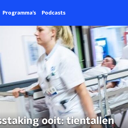
Programma's
Podcasts
staking ooit: tientallen