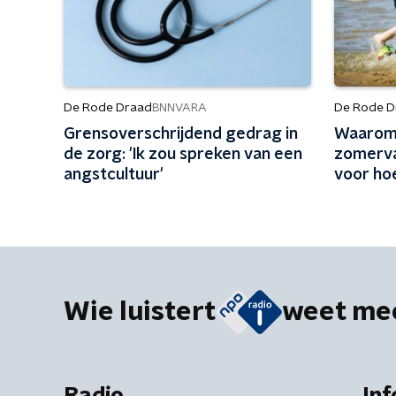
De Rode Draad
De Rode D
BNNVARA
Grensoverschrijdend gedrag in
Waarom 
de zorg: 'Ik zou spreken van een
zomerva
angstcultuur'
voor ho
Wie luistert
weet me
Radio
Inf