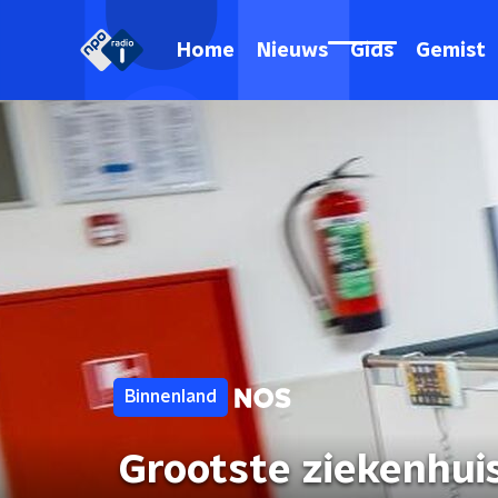
Home
Nieuws
Gids
Gemist
Binnenland
Grootste ziekenhuis