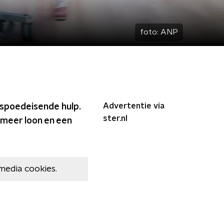
foto:
ANP
Advertentie via
r spoedeisende hulp.
ster.nl
 meer loon en een
media cookies.