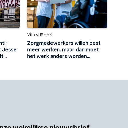
Villa VdB
MAX
nti-
Zorgmedewerkers willen best
t Jesse
meer werken, maar dan moet
dt
het werk anders worden
en
ingericht
nze wekelijkse nieuwsbrief