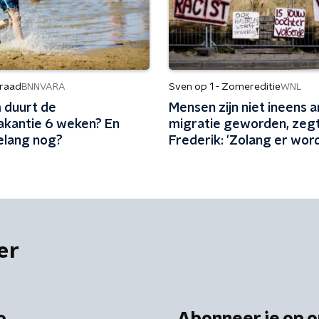
raad
Sven op 1 - Zomereditie
BNNVARA
WNL
duurt de
Mensen zijn niet ineens a
kantie 6 weken? En
migratie geworden, zeg
elang nog?
Frederik: 'Zolang er wor
gepeild, zijn mensen teg
migratie'
er
o
Abonneer je op o