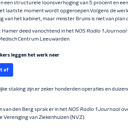
n een structurele loonsverhoging van 5 procent en een
het laatste moment wordt opgeroepen.Volgens de wer
 van het kabinet, maar minister Bruins is niet van plan 
 Hamer deed vanochtend in het
NOS Radio 1 Journaal
t Medisch Centrum Leeuwarden.
ers leggen het werk neer
t af
jke staking zijn er zeker honderden operaties en duize
 van den Berg sprak er in het
NOS Radio 1 Journaal
ove
 Vereniging van Ziekenhuizen (NVZ).