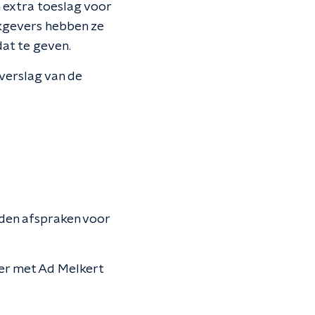
 extra toeslag voor
kgevers hebben ze
dat te geven.
verslag van de
nden afspraken voor
r met Ad Melkert