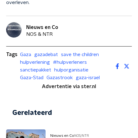
overleven.
Nieuws en Co
NOS & NTR
Tags
Gaza
gazadebat
save the children
hulpverlening
#hulpverleners
sanctiepakket
hulporganisatie
Gaza-Stad
Gazastrook
gaza-israel
Advertentie via ster.nl
Gerelateerd
Nieuws en Co
NOS/NTR