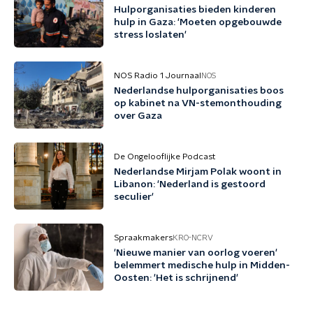
Hulporganisaties bieden kinderen
hulp in Gaza: 'Moeten opgebouwde
stress loslaten'
NOS Radio 1 Journaal
NOS
Nederlandse hulporganisaties boos
op kabinet na VN-stemonthouding
over Gaza
De Ongelooflijke Podcast
Nederlandse Mirjam Polak woont in
Libanon: 'Nederland is gestoord
seculier'
Spraakmakers
KRO-NCRV
'Nieuwe manier van oorlog voeren'
belemmert medische hulp in Midden-
Oosten: 'Het is schrijnend'