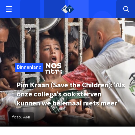
Binnenland
Pim Kraan (Save the Children): 'Als
onze collega's ook sterven
kunnen we helemaal niets meer'
foto:
ANP