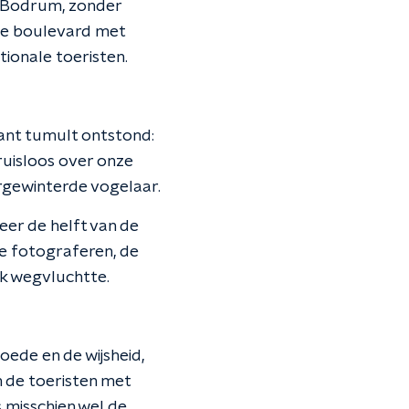
an Bodrum, zonder
ije boulevard met
tionale toeristen.
rant tumult ontstond:
ruisloos over onze
orgewinterde vogelaar.
eer de helft van de
e fotograferen, de
jk wegvluchtte.
oede en de wijsheid,
n de toeristen met
s misschien wel de