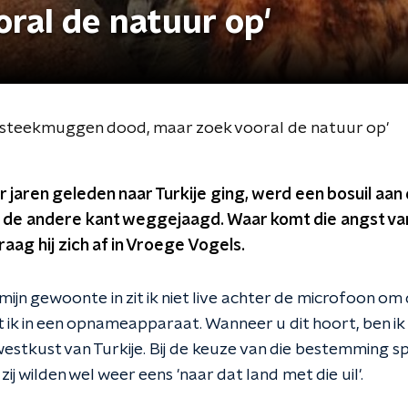
ral de natuur op'
 mep steekmuggen dood, maar zoek vooral de natuur op'
 jaren geleden naar Turkije ging, werd een bosuil aan
de andere kant weggejaagd. Waar komt die angst vand
aag hij zich af in Vroege Vogels.
mijn gewoonte in zit ik niet live achter de microfoon o
 ik in een opnameapparaat. Wanneer u dit hoort, ben ik
estkust van Turkije. Bij de keuze van die bestemming s
zij wilden wel weer eens 'naar dat land met die uil'.