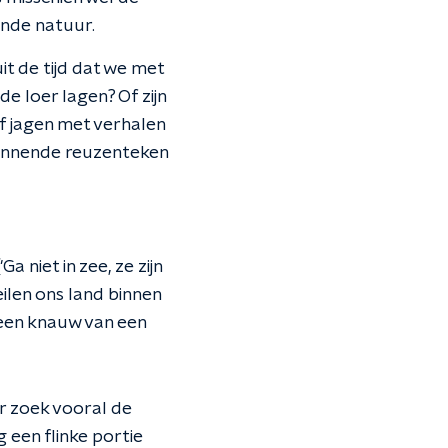
ende natuur.
t de tijd dat we met
e loer lagen? Of zijn
f jagen met verhalen
rennende reuzenteken
 niet in zee, ze zijn
zeilen ons land binnen
 een knauw van een
ar zoek vooral de
 een flinke portie