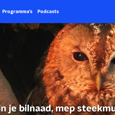
Programma's
Podcasts
n in je bilnaad, mep steek