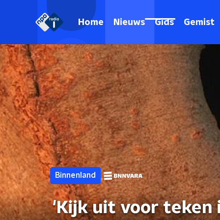
Home
Nieuws
Gids
Gemist
Binnenland
'Kijk uit voor teke