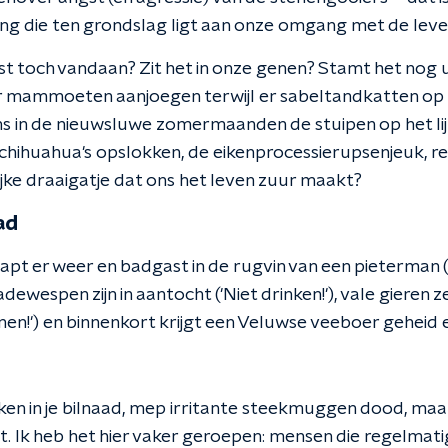
ing die ten grondslag ligt aan onze omgang met de lev
t toch vandaan? Zit het in onze genen? Stamt het nog ui
er mammoeten aanjoegen terwijl er sabeltandkatten op d
ns in de nieuwsluwe zomermaanden de stuipen op het lij
chihuahua's opslokken, de eikenprocessierupsenjeuk, 
ijke draaigatje dat ons het leven zuur maakt?
ad
pt er weer en badgast in de rugvin van een pieterman ('Ga
adewespen zijn in aantocht ('Niet drinken!'), vale gieren 
nen!') en binnenkort krijgt een Veluwse veeboer geheid
teken in je bilnaad, mep irritante steekmuggen dood, ma
t. Ik heb het hier vaker geroepen: mensen die regelmatig