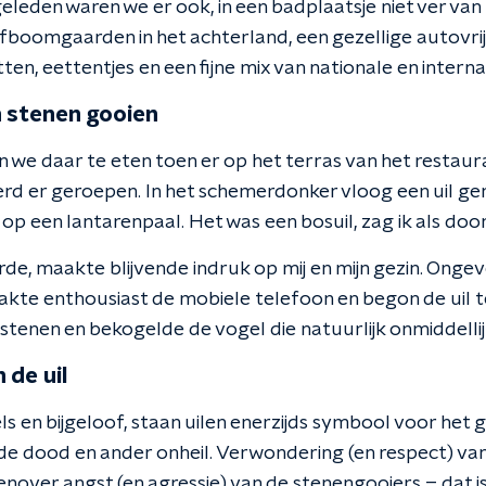
ar geleden waren we er ook, in een badplaatsje niet ver v
fboomgaarden in het achterland, een gezellige autovr
en, eettentjes en een fijne mix van nationale en interna
n stenen gooien
 we daar te eten toen er op het terras van het restau
erd er geroepen. In het schemerdonker vloog een uil ge
op een lantarenpaal. Het was een bosuil, zag ik als do
de, maakte blijvende indruk op mij en mijn gezin. Ongev
kte enthousiast de mobiele telefoon en begon de uil t
 stenen en bekogelde de vogel die natuurlijk onmiddelli
 de uil
 en bijgeloof, staan uilen enerzijds symbool voor het g
 de dood en ander onheil. Verwondering (en respect) va
nover angst (en agressie) van de stenengooiers – dat i