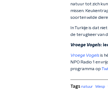
natuur tot zich kun
missen. Keukentrap
soorten wilde diere
In Turkije is dat 
de terugkeer van d
Vroege Vogels
: i
Vroege Vogels
is h
NPO Radio 1 en vri
programma op
Twi
Tags
natuur
Wesp