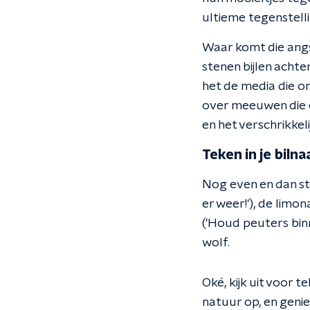
ultieme tegenstell
Waar komt die angs
stenen bijlen acht
het de media die o
over meeuwen die 
en het verschrikkel
Teken in je bilna
Nog even en dan sta
er weer!'), de limon
('Houd peuters bin
wolf.
Oké, kijk uit voor 
natuur op, en genie