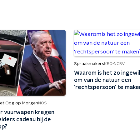
Spraakmakers
KRO-NCRV
Waarom is het zo ingewi
om van de natuur een
'rechtspersoon' te make
et Oog op Morgen
NOS
r vuurwapen kregen
iders cadeau bij de
op?