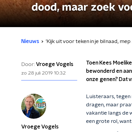
dood, maar zoek voo
Nieuws
'Kijk uit voor teken in je bilnaad,
Toen Kees Moeliker
Door:
Vroege Vogels
bewonderd en aan 
zo 28 juli 2019
10:32
onze genen? Dat vr
Luisteraars, tegen 
dragen, maar praat
vakantie langs de w
een grote rol, want 
Vroege Vogels