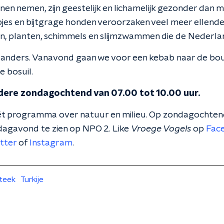
nen nemen, zijn geestelijk en lichamelijk gezonder dan
jes en bijtgrage honden veroorzaken veel meer ellend
n, planten, schimmels en slijmzwammen die de Nederland
niet anders. Vanavond gaan we voor een kebab naar de b
e bosuil.
edere zondagochtend van 07.00 tot 10.00 uur.
ét programma over natuur en milieu. Op zondagochtend
jdagavond te zien op NPO 2. Like
Vroege Vogels
op
Fac
tter
of
Instagram
.
teek
Turkije