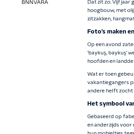
Dat zit zo. Vijf ja
BNNVARA
hoogbouw, met olij
zitzakken, hangmatt
Foto's maken e
Op een avond zaten
'baykuş, baykuş' w
hoofden en landde 
Wat er toen gebeur
vakantiegangers pa
andere helft zocht
Het symbool van
Gebaseerd op fabels
en anderzijds voor
hun mobieltjes tege