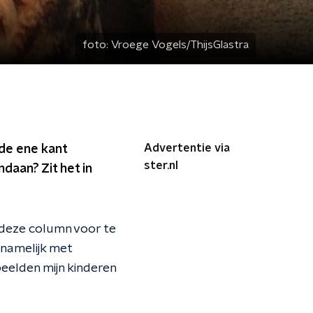
foto:
Vroege Vogels/ThijsGlastra
Advertentie via
 de ene kant
ster.nl
aan? Zit het in
m deze column voor te
 namelijk met
peelden mijn kinderen