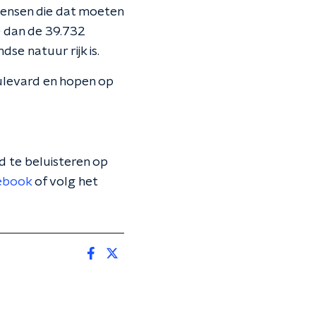
 mensen die dat moeten
e dan de 39.732
se natuur rijk is.
oulevard en hopen op
 te beluisteren op
ebook
of volg het