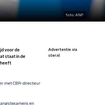
foto:
ANP
Advertentie via
jd voor de
ster.nl
at staat in de
 heeft
r met CBR-directeur
alangstexamens en