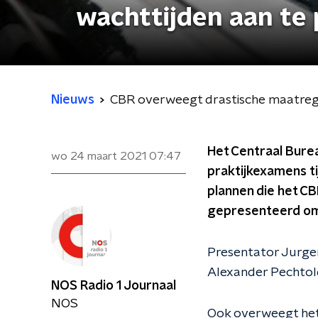
wachttijden aan te
Nieuws
CBR overweegt drastische maatrege
Het Centraal Bure
wo 24 maart 2021
07:47
praktijkexamens tij
plannen die het CB
gepresenteerd om 
Presentator Jurgen
Alexander Pechtol
NOS Radio 1 Journaal
NOS
Ook overweegt het 