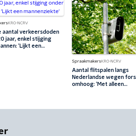
kers
KRO-NCRV
 aantal verkeersdoden
20 jaar, enkel stijging
nnen: 'Lijkt een
iekte'
Spraakmakers
KRO-NCRV
Aantal flitspalen langs
Nederlandse wegen fors
omhoog: 'Met alleen
snelheidshandhaving blijf
beperkt'
er