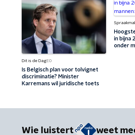
Spraakma
Hoogste
in bijna 
onder ma
mannenz
Dit is de Dag
EO
Is Belgisch plan voor tolvignet
discriminatie? Minister
Karremans wil juridische toets
Wie luistert
weet me