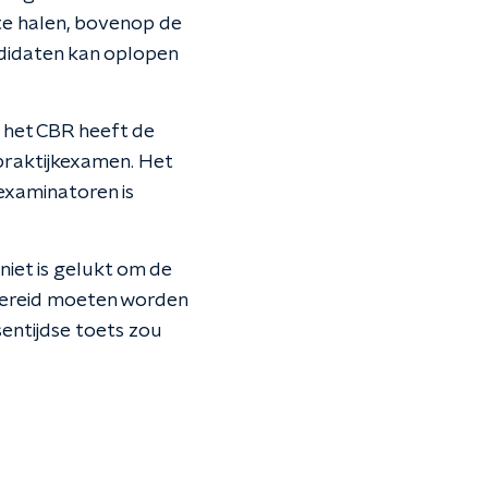
te halen, bovenop de
ndidaten kan oplopen
 het CBR heeft de
praktijkexamen. Het
examinatoren is
niet is gelukt om de
bereid moeten worden
entijdse toets zou