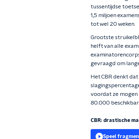
tussentijdse toets
1,5 miljoen examen
tot wel 20 weken.
Grootste struikelb
helft van alle exa
examinatorencorps
gevraagd om lange
Het CBR denkt dat d
slagingspercentage
voordat ze mogen o
80.000 beschikbare
CBR: drastische ma
Speel fragmen