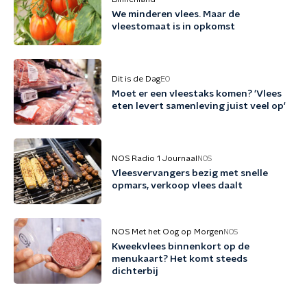
We minderen vlees. Maar de
vleestomaat is in opkomst
Dit is de Dag
EO
Moet er een vleestaks komen? 'Vlees
eten levert samenleving juist veel op'
NOS Radio 1 Journaal
NOS
Vleesvervangers bezig met snelle
opmars, verkoop vlees daalt
NOS Met het Oog op Morgen
NOS
Kweekvlees binnenkort op de
menukaart? Het komt steeds
dichterbij