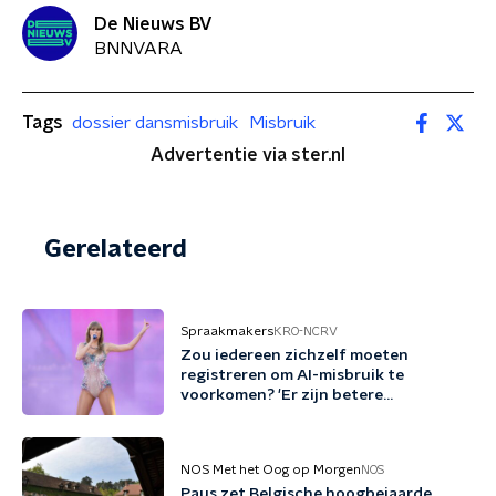
De Nieuws BV
BNNVARA
Tags
dossier dansmisbruik
Misbruik
Advertentie via ster.nl
Gerelateerd
Spraakmakers
KRO-NCRV
Zou iedereen zichzelf moeten
registreren om AI-misbruik te
voorkomen? 'Er zijn betere
voorstellen'
NOS Met het Oog op Morgen
NOS
Paus zet Belgische hoogbejaarde