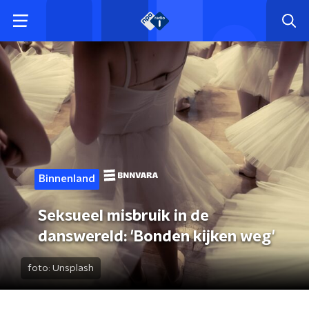
Binnenland
Seksueel misbruik in de
danswereld: 'Bonden kijken weg'
foto:
Unsplash