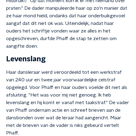
misbruikt: "Op dat moment kon ik er met niemand over
praten." De dader manipuleerde haar op zo'n manier dat
ze haar mond hield, ondanks dat haar onderbuikgevoel
aangaf dat dit niet ok was. Uiteindelijk, nadat haar
ouders het schriftje vonden waar ze alles in het
opgeschreven, durfde Phaff de stap te zetten om
aangifte doen.
Levenslang
Haar dansleraar werd veroordeeld tot een werkstraf
van 240 uur en twee jaar voorwaardelijke celstraf
opgelegd. Voor Phaff en haar ouders voelde dit niet als
afsluiting. "Het was voor mij niet genoeg. Ik heb
levenslang en hij komt er vanaf met taakstraf." De vader
van Phaff ondernam actie en schreef brieven aan de
dansbonden over wat de leraar had aangericht. Maar
met de brieven van de vader is niks gebeurd vertelt
Phaff.