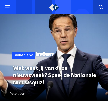
Binnenland
Wat weet jij van deze
nieuwsweek? Speel de Nationale
Nieuwsquiz!
foto:
ANP