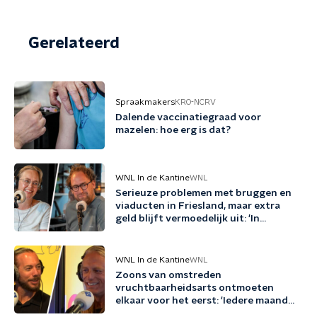
Gerelateerd
Spraakmakers
KRO-NCRV
Dalende vaccinatiegraad voor
mazelen: hoe erg is dat?
WNL In de Kantine
WNL
Serieuze problemen met bruggen en
viaducten in Friesland, maar extra
geld blijft vermoedelijk uit: 'In
Friesland kunnen we niet nog een
jaartje wachten'
WNL In de Kantine
WNL
Zoons van omstreden
vruchtbaarheidsarts ontmoeten
elkaar voor het eerst: 'Iedere maand
familie erbij'