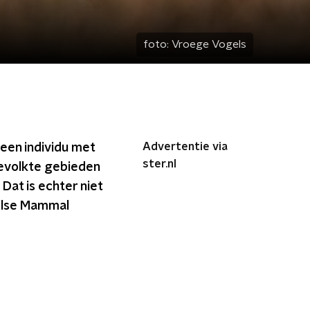
foto:
Vroege Vogels
Advertentie via
 een individu met
ster.nl
bevolkte gebieden
at is echter niet
oolse Mammal