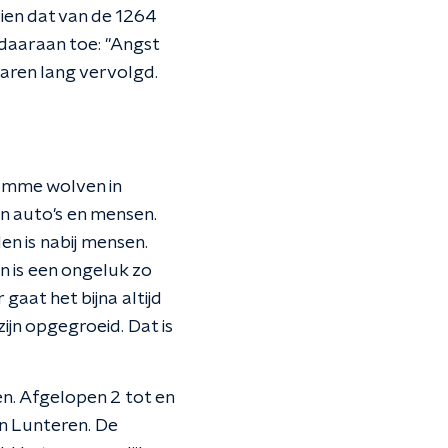
en dat van de 1264
daaraan toe: "Angst
jaren lang vervolgd.
tamme wolven in
n auto's en mensen.
n is nabij mensen.
en is een ongeluk zo
 gaat het bijna altijd
jn opgegroeid. Dat is
n. Afgelopen 2 tot en
in Lunteren. De