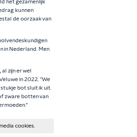
ld het gezamenlijk
gedrag kunnen
estal de oorzaak van
e wolvendeskundigen
en in Nederland. Men
al zijn er wel
 Veluwe in 2022. "We
ukje bot sluit ik uit.
 of zware botten van
 vermoeden.”
media cookies.