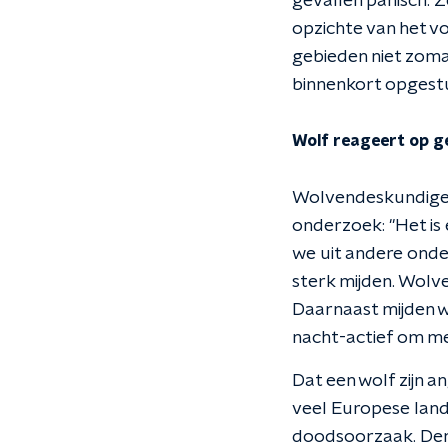
gevallen panisch. 
opzichte van het v
gebieden niet zomaa
binnenkort opgestu
Wolf reageert op ge
Wolvendeskundige D
onderzoek: "Het is e
we uit andere onde
sterk mijden. Wolv
Daarnaast mijden 
nacht-actief om me
Dat een wolf zijn a
veel Europese land
doodsoorzaak. Denk