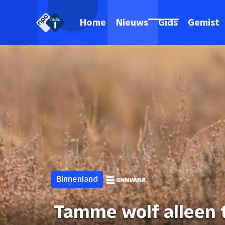
Home
Nieuws
Gids
Gemist
Binnenland
Tamme wolf alleen 