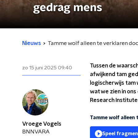
gedrag mens
Nieuws
Tamme wolf alleen te verklaren do
Tussen de waarschi
zo 15 juni 2025
09:40
afwijkend tam ged
logischerwijs tam
wat we zien in ons
Research Institute
Tamme wolf alleen 
Vroege Vogels
BNNVARA
Speel fragmen