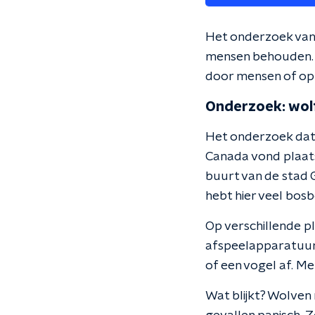
Het onderzoek van 
mensen behouden. K
door mensen of op 
Onderzoek: wol
Het onderzoek dat 
Canada vond plaats 
buurt van de stad G
hebt hier veel bosb
Op verschillende pl
afspeelapparatuur.
of een vogel af. Me
Wat blijkt? Wolven