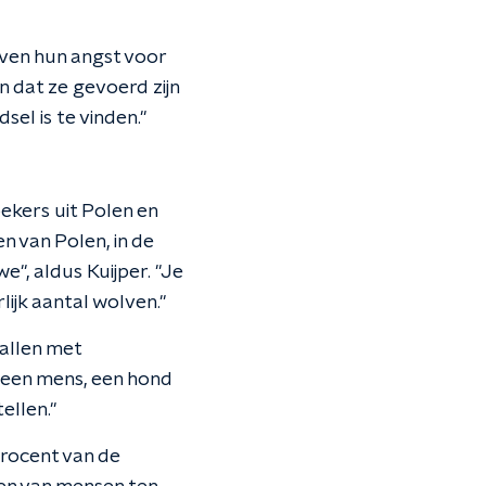
lven hun angst voor
 dat ze gevoerd zijn
el is te vinden."
ekers uit Polen en
n van Polen, in de
e", aldus Kuijper. "Je
lijk aantal wolven."
vallen met
 een mens, een hond
ellen."
procent van de