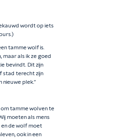
gekauwd wordt op iets
ours.)
een tamme wolf is.
, maar als ik ze goed
ie bevindt. Dit zijn
 stad terecht zijn
n nieuwe plek."
n, om tamme wolven te
 Wij moeten als mens
n en de wolf moet
even, ook in een