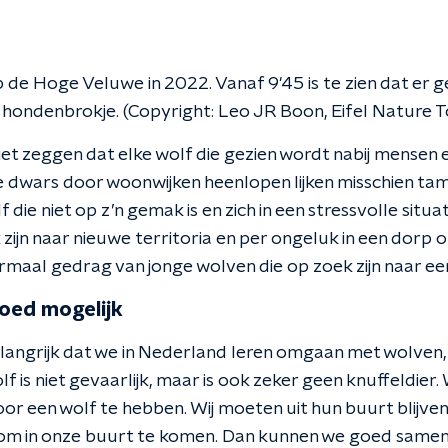
de Hoge Veluwe in 2022. Vanaf 9'45 is te zien dat er 
 hondenbrokje. (Copyright: Leo JR Boon, Eifel Nature T
iet zeggen dat elke wolf die gezien wordt nabij mensen 
e dwars door woonwijken heenlopen lijken misschien tam
lf die niet op z’n gemak is en zich in een stressvolle situat
zijn naar nieuwe territoria en per ongeluk in een dorp of
rmaal gedrag van jonge wolven die op zoek zijn naar ee
oed mogelijk
belangrijk dat we in Nederland leren omgaan met wolve
 is niet gevaarlijk, maar is ook zeker geen knuffeldier.
oor een wolf te hebben. Wij moeten uit hun buurt blijve
om in onze buurt te komen. Dan kunnen we goed samenl