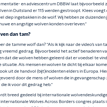
mentatie- en adviescentrum DBBW laat bijvoorbeeld zi
en in Duitsland er 115 werden gestroopt. Klees voegt 
el diep ingebakken in de wolf. Wij hebben ze duizenden 
huwe en angstige wolven konden overleven."
ven dan tam?
er de tamme wolf dan? "Als ik kijk naar de video's van 
rg vreemd gedrag. Bijvoorbeeld het actief benaderen va
 dat die wolven hebben geleerd dat er voedsel te vinde
e situatie. Als mensen en wolven te dicht bij elkaar kom
ook uit de handvol (bijt)incidenten elders in Europa. Hier
 gevoerd door de mens of wolven die in gevangenschap zi
 die ik voor dit gedrag heb."
rdt breed gedeeld bij internationale wolvendeskundige
t internationale Wolves Across Borders congres plaats 