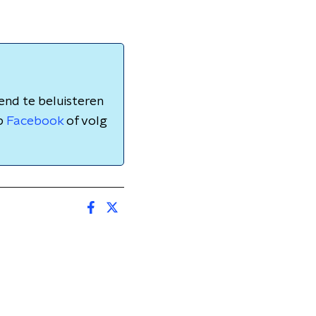
nd te beluisteren
p
Facebook
of volg