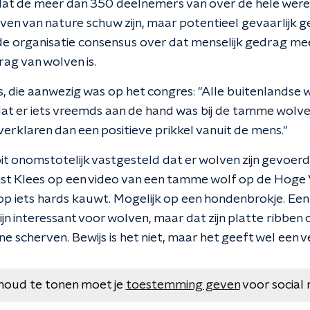
dat de meer dan 350 deelnemers van over de hele were
ven van nature schuw zijn, maar potentieel gevaarlijk 
de organisatie consensus over dat menselijk gedrag me
ag van wolven is.
s, die aanwezig was op het congres: "Alle buitenlands
 dat er iets vreemds aan de hand was bij de tamme wolv
 verklaren dan een positieve prikkel vanuit de mens."
it onomstotelijk vastgesteld dat er wolven zijn gevoerd, 
st Klees op een video van een tamme wolf op de Hoge
op iets hards kauwt. Mogelijk op een hondenbrokje. Een st
n interessant voor wolven, maar dat zijn platte ribben
ne scherven. Bewijs is het niet, maar het geeft wel een
houd te tonen moet je
toestemming geven
voor social 