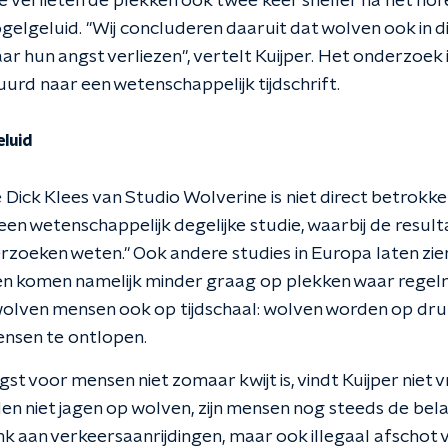
Ze verlieten de plekken ook twee keer sneller na het ho
ogelgeluid. "Wij concluderen daaruit dat wolven ook in 
r hun angst verliezen", vertelt Kuijper. Het onderzoek
urd naar een wetenschappelijk tijdschrift.
luid
ick Klees van Studio Wolverine is niet direct betrokke
en wetenschappelijk degelijke studie, waarbij de resultat
rzoeken weten." Ook andere studies in Europa laten zi
en komen namelijk minder graag op plekken waar regelm
wolven mensen ook op tijdschaal: wolven worden op dr
nsen te ontlopen.
ngst voor mensen niet zomaar kwijt is, vindt Kuijper nie
en niet jagen op wolven, zijn mensen nog steeds de bela
 aan verkeersaanrijdingen, maar ook illegaal afschot vi