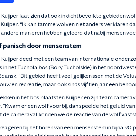
Kuijper laat zien dat ook in dichtbevolkte gebieden wo
uijper: "Ik kan tamme wolven niet anders verklaren dan
andere manieren hebben geleerd dat nabij mensen voeds
f panisch door mensenstem
Kuijper deed met een team van internationale onderzo
in het Tuchola bos (Bory Tucholskie) in het noordweste
dansk. "Dit gebied heeft veel gelijkenissen met de Veluw
ouw en recreatie, maar ook sinds vijftien jaar een behoor
ekken in het bos plaatsten Kuijper en zijn team camera
 "Kwam er een wolf voorbij, dan speelde het geluid van
t de cameraval konden we de reactie van de wolf vastst
 reageren bij het horen van een mensenstem in bijna 90 