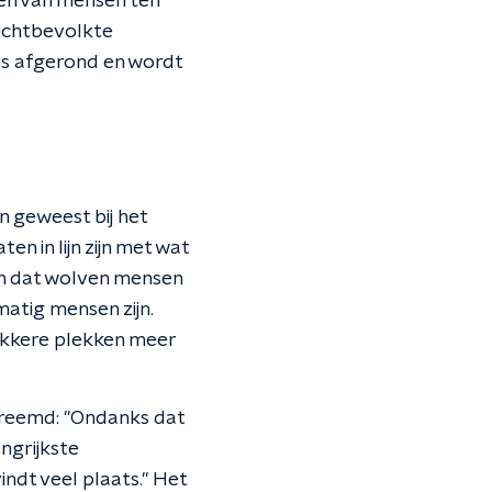
ren van mensen ten
dichtbevolkte
 is afgerond en wordt
n geweest bij het
en in lijn zijn met wat
en dat wolven mensen
atig mensen zijn.
ukkere plekken meer
t vreemd: "Ondanks dat
ngrijkste
ndt veel plaats." Het