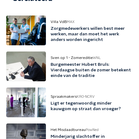
Villa VdB
MAX
Zorgmedewerkers willen best meer
werken, maar dan moet het werk
anders worden ingericht
Sven op 1 - Zomereditie
WNL
Burgemeester Hubert Bruls:
Vierdaagse buiten de zomer betekent
einde van de traditie
Spraakmakers
KRO-NCRV
Ligt er tegenwoordig minder
kauwgom op straat dan vroeger?
Het Misdaadbureau
PowNed
Minderjarig slachtoffer in