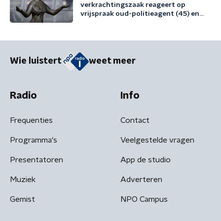
verkrachtingszaak reageert op
vrijspraak oud-politieagent (45) en
vriend (48)
Wie luistert
weet meer
Radio
Info
Frequenties
Contact
Programma's
Veelgestelde vragen
Presentatoren
App de studio
Muziek
Adverteren
Gemist
NPO Campus