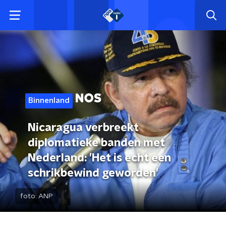
Binnenland
Nicaragua verbreekt
diplomatieke banden met
Nederland: 'Het is echt een
schrikbewind geworden'
foto:
ANP