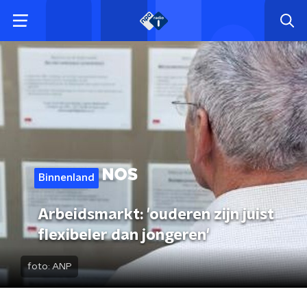
Binnenland
Arbeidsmarkt: 'ouderen zijn juist
flexibeler dan jongeren'
foto:
ANP