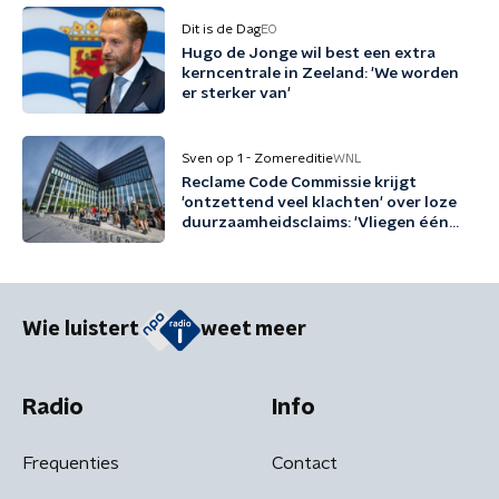
Dit is de Dag
EO
Hugo de Jonge wil best een extra
kerncentrale in Zeeland: 'We worden
er sterker van'
Sven op 1 - Zomereditie
WNL
Reclame Code Commissie krijgt
'ontzettend veel klachten' over loze
duurzaamheidsclaims: 'Vliegen één
keer per jaar met biobrandstof'
Wie luistert
weet meer
Radio
Info
Frequenties
Contact