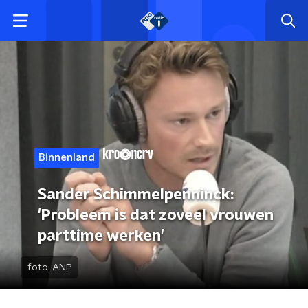
Binnenland
Sander Schimmelpenninck:
'Probleem is dat zoveel vrouwen
parttime werken'
foto:
ANP