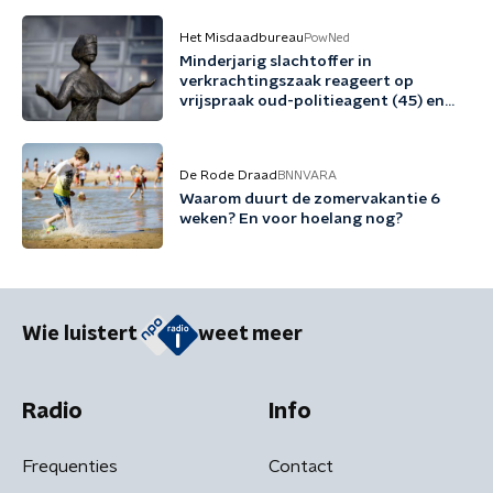
Het Misdaadbureau
PowNed
Minderjarig slachtoffer in
verkrachtingszaak reageert op
vrijspraak oud-politieagent (45) en
vriend (48)
De Rode Draad
BNNVARA
Waarom duurt de zomervakantie 6
weken? En voor hoelang nog?
Wie luistert
weet meer
Radio
Info
Frequenties
Contact