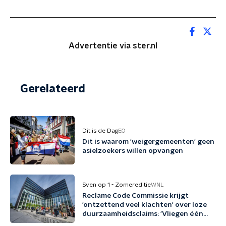
Advertentie via ster.nl
Gerelateerd
Dit is de Dag
EO
Dit is waarom 'weigergemeenten' geen
asielzoekers willen opvangen
Sven op 1 - Zomereditie
WNL
Reclame Code Commissie krijgt
'ontzettend veel klachten' over loze
duurzaamheidsclaims: 'Vliegen één
keer per jaar met biobrandstof'