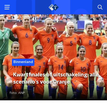
Binnenland
Kwartfinales of uitschakeling: alle
scenario's voor Oranje
foto:
ANP