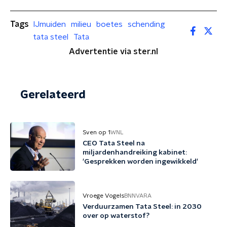
Tags
IJmuiden
milieu
boetes
schending
tata steel
Tata
Advertentie via ster.nl
Gerelateerd
Sven op 1
WNL
CEO Tata Steel na
miljardenhandreiking kabinet:
'Gesprekken worden ingewikkeld'
Vroege Vogels
BNNVARA
Verduurzamen Tata Steel: in 2030
over op waterstof?