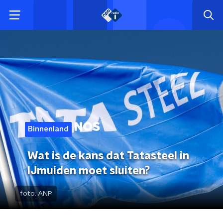
Binnenland
Wat is de kans dat Tatasteel in
IJmuiden moet sluiten?
foto:
ANP