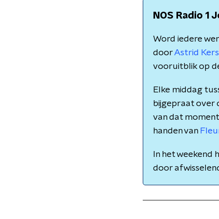
NOS Radio 1 J
Word iedere we
door
Astrid Ke
vooruitblik op d
Elke middag tuss
bijgepraat over
van dat moment. M
handen van
Fleu
In het weekend h
door afwissele