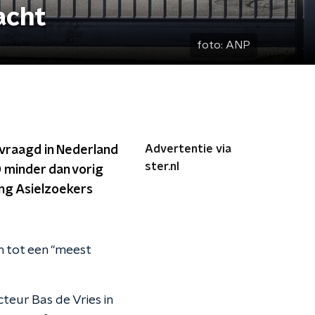
acht
foto:
ANP
Advertentie via
evraagd in Nederland
ster.nl
0 minder dan vorig
ang Asielzoekers
n tot een "meest
teur Bas de Vries in