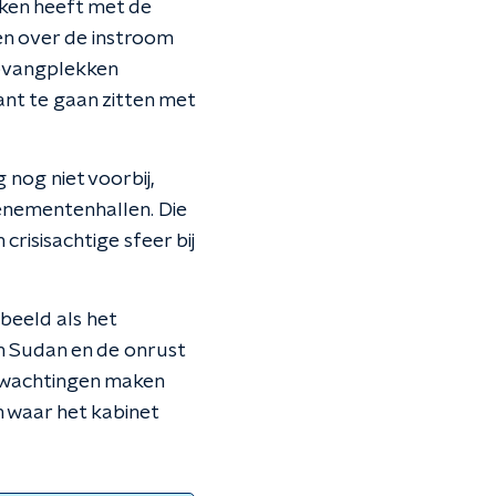
aken heeft met de
en over de instroom
 opvangplekken
ant te gaan zitten met
 nog niet voorbij,
venementenhallen. Die
crisisachtige sfeer bij
rbeeld als het
in Sudan en de onrust
erwachtingen maken
n waar het kabinet