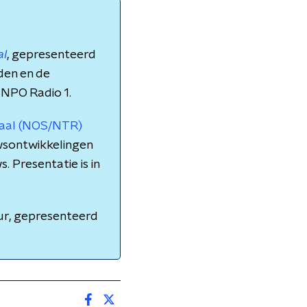
al
, gepresenteerd
nden en de
 NPO Radio 1.
naal (NOS/NTR)
wsontwikkelingen
. Presentatie is in
ur, gepresenteerd