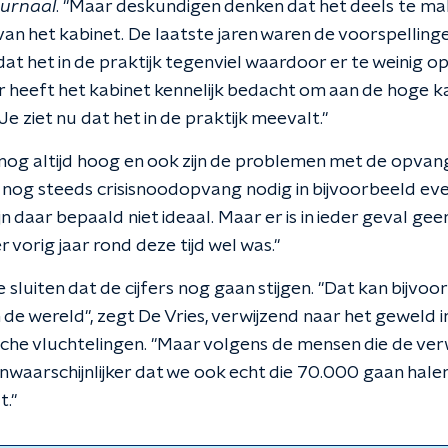
ournaal
. "Maar deskundigen denken dat het deels te m
van het kabinet. De laatste jaren waren de voorspelling
 dat het in de praktijk tegenviel waardoor er te weinig
r heeft het kabinet kennelijk bedacht om aan de hoge k
Je ziet nu dat het in de praktijk meevalt."
nog altijd hoog en ook zijn de problemen met de opvang
 is nog steeds crisisnoodopvang nodig in bijvoorbeeld e
daar bepaald niet ideaal. Maar er is in ieder geval geen 
r vorig jaar rond deze tijd wel was."
te sluiten dat de cijfers nog gaan stijgen. "Dat kan bijvoo
 de wereld", zegt De Vries, verwijzend naar het geweld 
rische vluchtelingen. "Maar volgens de mensen die de v
nwaarschijnlijker dat we ook echt die 70.000 gaan hale
."