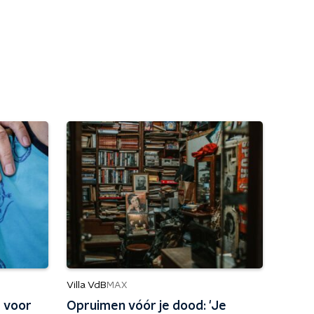
Villa VdB
MAX
 voor
Opruimen vóór je dood: 'Je