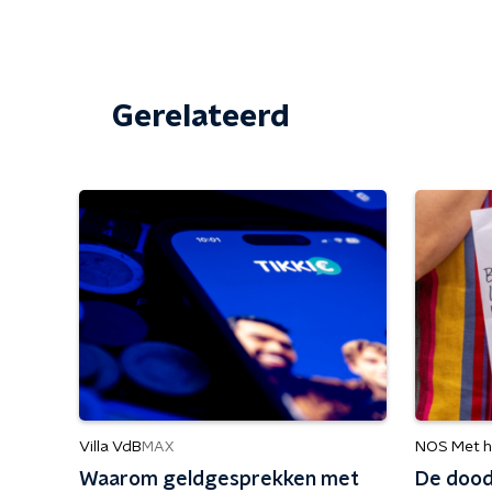
Gerelateerd
Villa VdB
NOS Met h
MAX
Waarom geldgesprekken met
De dood