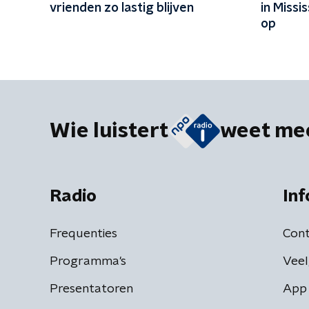
vrienden zo lastig blijven
in Missi
op
Wie luistert
weet me
Radio
Inf
Frequenties
Cont
Programma's
Veel
Presentatoren
App 