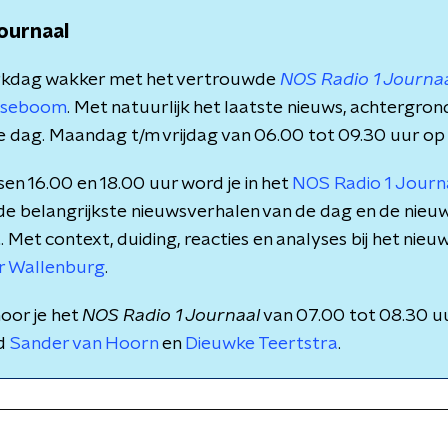
ournaal
rkdag wakker met het vertrouwde
NOS Radio 1 Journa
rsseboom
. Met natuurlijk het laatste nieuws, achtergro
e dag. Maandag t/m vrijdag van 06.00 tot 09.30 uur op
en 16.00 en 18.00 uur word je in het
NOS Radio 1 Jour
 de belangrijkste nieuwsverhalen van de dag en de nieu
et context, duiding, reacties en analyses bij het nieuws
r Wallenburg
.
oor je het
NOS Radio 1 Journaal
van 07.00 tot 08.30 u
nd
Sander van Hoorn
en
Dieuwke Teertstra
.