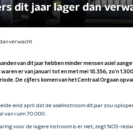
rs dit jaar lager dan verw
r dan verwacht
maanden van dit jaar hebben minder mensen asiel aang
 waren er van januari tot en met mei 18.356, zo’n 1.30
eriode. De cijfers komen van het Centraal Orgaan opv
lde eind april dat de asielinstroom dit jaar zou oplope
aal van ruim 70.000.
aring voor de lagere instroom is er niet, zegt NOS-redac