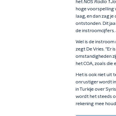
het
NOS Radio 1 J
hoge voorspelling 
laag, en dan zag je
ontstonden. Dit jaa
de instroomcijfers. 
Wel is de instroom 
zegt De Vries. "Er
omstandigheden zijn 
het COA, zoals die e
Het is ook niet uit 
onrustiger wordt in
in Turkije over Sy
wordt het steeds o
rekening mee houdt