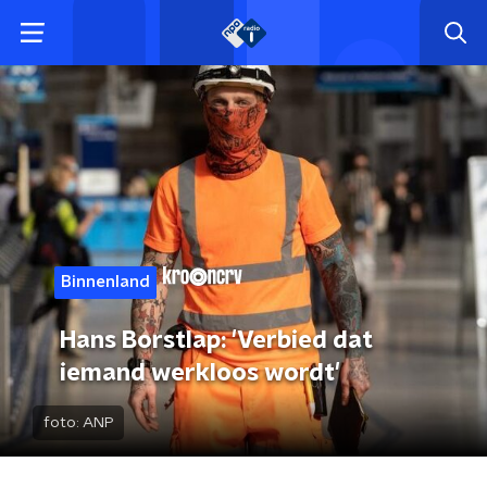
Binnenland
Hans Borstlap: 'Verbied dat
iemand werkloos wordt'
foto:
ANP