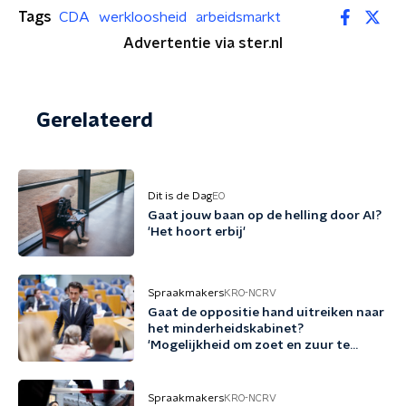
Tags
CDA
werkloosheid
arbeidsmarkt
Advertentie via ster.nl
Gerelateerd
Dit is de Dag
EO
Gaat jouw baan op de helling door AI?
'Het hoort erbij'
Spraakmakers
KRO-NCRV
Gaat de oppositie hand uitreiken naar
het minderheidskabinet?
'Mogelijkheid om zoet en zuur te
scheiden'
Spraakmakers
KRO-NCRV