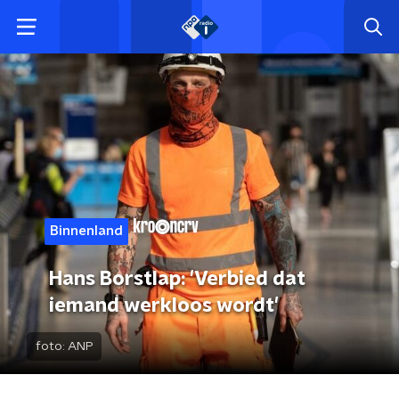
Binnenland
Hans Borstlap: 'Verbied dat
iemand werkloos wordt'
foto:
ANP