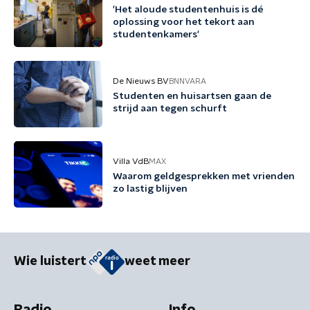
'Het aloude studentenhuis is dé
oplossing voor het tekort aan
studentenkamers'
De Nieuws BV
BNNVARA
Studenten en huisartsen gaan de
strijd aan tegen schurft
Villa VdB
MAX
Waarom geldgesprekken met vrienden
zo lastig blijven
Wie luistert
weet meer
Radio
Info