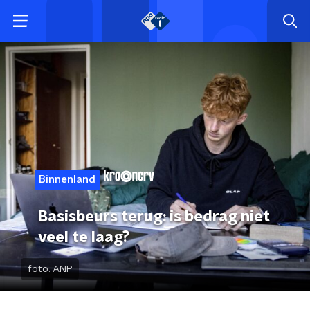
Binnenland
Basisbeurs terug: is bedrag niet
veel te laag?
foto:
ANP