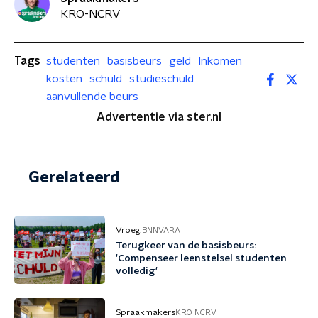
KRO-NCRV
Tags
studenten
basisbeurs
geld
Inkomen
kosten
schuld
studieschuld
aanvullende beurs
Advertentie via ster.nl
Gerelateerd
Vroeg!
BNNVARA
Terugkeer van de basisbeurs:
'Compenseer leenstelsel studenten
volledig'
Spraakmakers
KRO-NCRV