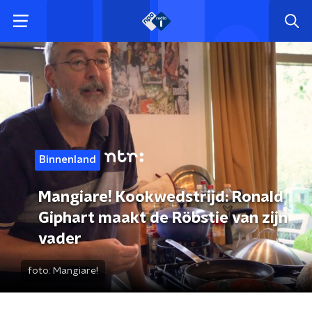
Binnenland
Mangiare! Kookwedstrijd: Ronald
Giphart maakt de Röbstie van zijn
vader
foto:
Mangiare!