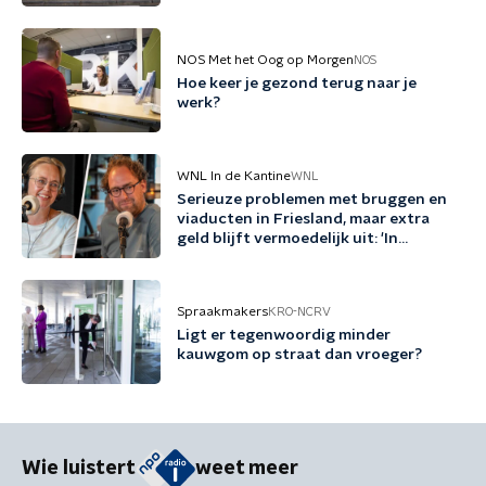
tegen migratie'
NOS Met het Oog op Morgen
NOS
Hoe keer je gezond terug naar je
werk?
WNL In de Kantine
WNL
Serieuze problemen met bruggen en
viaducten in Friesland, maar extra
geld blijft vermoedelijk uit: 'In
Friesland kunnen we niet nog een
jaartje wachten'
Spraakmakers
KRO-NCRV
Ligt er tegenwoordig minder
kauwgom op straat dan vroeger?
Wie luistert
weet meer