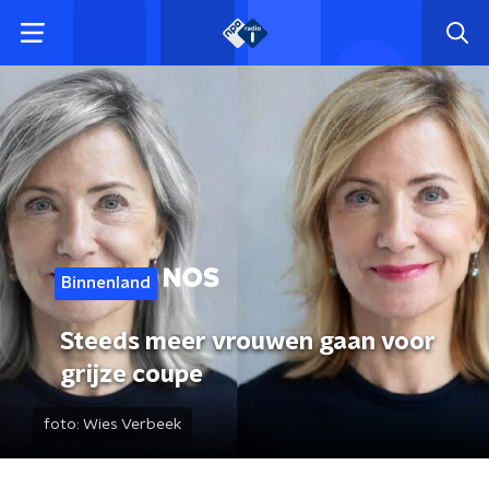
Binnenland
Steeds meer vrouwen gaan voor
grijze coupe
foto:
Wies Verbeek