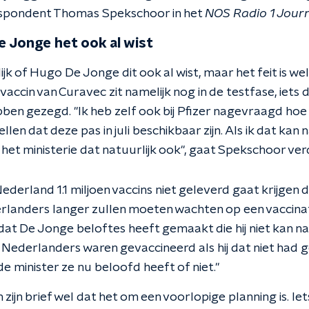
spondent Thomas Spekschoor in het
NOS Radio 1 Journ
e Jonge het ook al wist
jk of Hugo De Jonge dit ook al wist, maar het feit is wel
accin van Curavec zit namelijk nog in de testfase, iets 
bben gezegd. "Ik heb zelf ook bij Pfizer nagevraagd hoe
ellen dat deze pas in juli beschikbaar zijn. Als ik dat kan 
het ministerie dat natuurlijk ook", gaat Spekschoor ver
derland 1.1 miljoen vaccins niet geleverd gaat krijgen 
landers langer zullen moeten wachten op een vaccinat
dat De Jonge beloftes heeft gemaakt die hij niet kan n
 Nederlanders waren gevaccineerd als hij dat niet had g
de minister ze nu beloofd heeft of niet."
zijn brief wel dat het om een voorlopige planning is. Iets