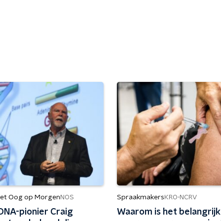
et Oog op Morgen
Spraakmakers
NOS
KRO-NCRV
 DNA-pionier Craig
Waarom is het belangrij