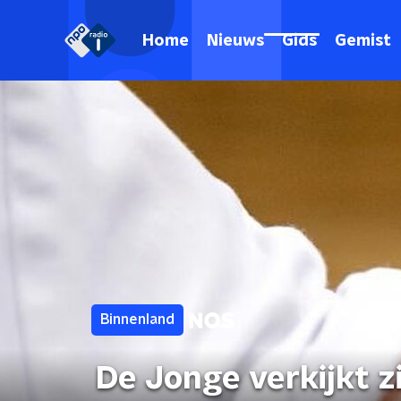
Home
Nieuws
Gids
Gemist
Binnenland
De Jonge verkijkt zi