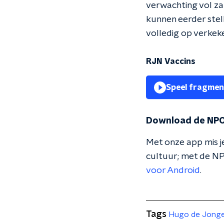
verwachting vol zal
kunnen eerder stell
volledig op verkeke
RJN Vaccins
Speel fragmen
Download de NPO
Met onze app mis je
cultuur; met de NP
voor Android
.
Tags
Hugo de Jong