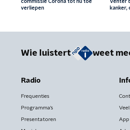
commissie Corona tot nu toe
Venter 
verliepen
kanker,
ontwikk
Wie luistert
weet me
Radio
Inf
Frequenties
Cont
Programma's
Veel
Presentatoren
App 