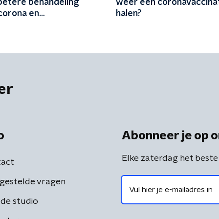
betere behandeling
weer een coronavaccinat
 corona en
halen?
elingsstoornis
er
o
Abonneer je op o
Elke zaterdag het beste
act
gestelde vragen
de studio