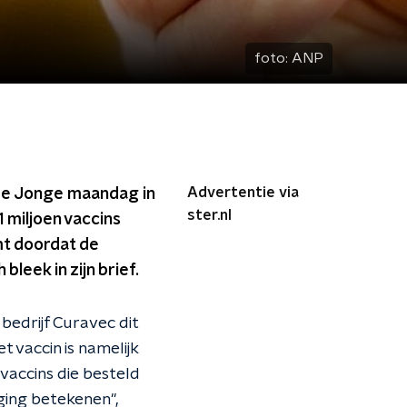
foto:
ANP
Advertentie via
De Jonge maandag in
ster.nl
1 miljoen vaccins
mt doordat de
leek in zijn brief.
 bedrijf Curavec dit
 vaccin is namelijk
vaccins die besteld
aging betekenen",