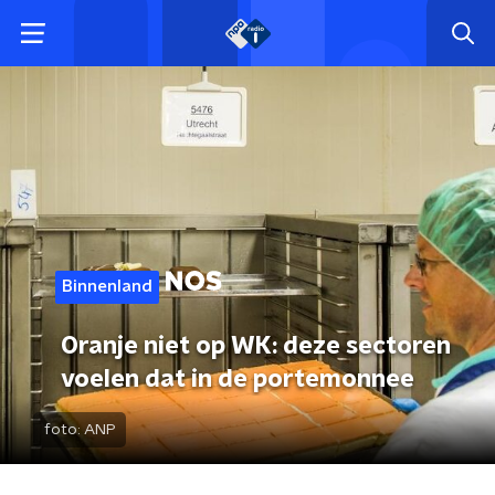
Binnenland
Oranje niet op WK: deze sectoren
voelen dat in de portemonnee
foto:
ANP