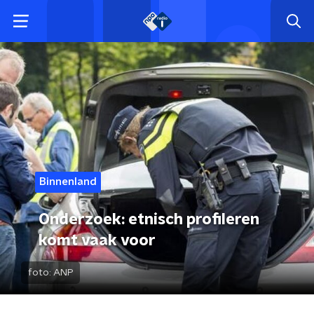
Binnenland
Onderzoek: etnisch profileren
komt vaak voor
foto:
ANP