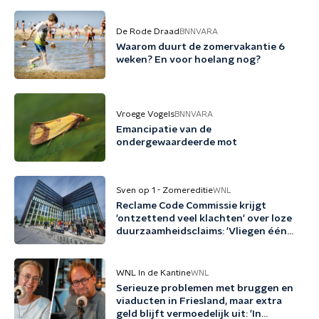
De Rode Draad
BNNVARA
Waarom duurt de zomervakantie 6
weken? En voor hoelang nog?
Vroege Vogels
BNNVARA
Emancipatie van de
ondergewaardeerde mot
Sven op 1 - Zomereditie
WNL
Reclame Code Commissie krijgt
'ontzettend veel klachten' over loze
duurzaamheidsclaims: 'Vliegen één
keer per jaar met biobrandstof'
WNL In de Kantine
WNL
Serieuze problemen met bruggen en
viaducten in Friesland, maar extra
geld blijft vermoedelijk uit: 'In