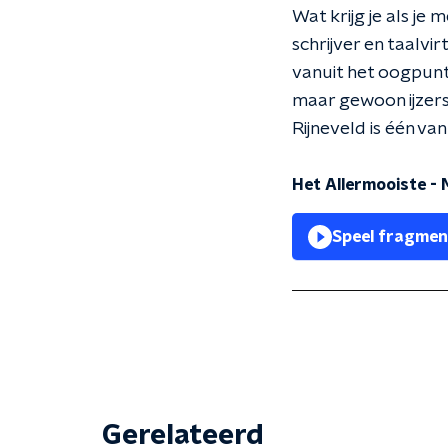
Wat krijg je als je
schrijver en taalvi
vanuit het oogpunt 
maar gewoon ijzers
Rijneveld is één van
Het Allermooiste - 
Speel fragmen
Gerelateerd