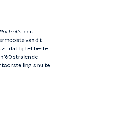
ortraits
, een
ermooiste van dit
zo dat hij het beste
n '60 stralen de
toonstelling is nu te