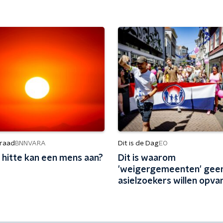
raad
Dit is de Dag
BNNVARA
EO
 hitte kan een mens aan?
Dit is waarom
'weigergemeenten' gee
asielzoekers willen opv