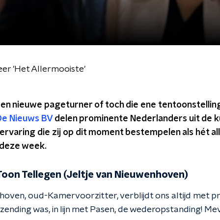
eer 'Het Allermooiste'
en nieuwe pageturner of toch die ene tentoonstelling.
De Nieuws BV
delen prominente Nederlanders uit de k
ervaring die zij op dit moment bestempelen als hét all
 deze week.
Toon Tellegen (Jeltje van Nieuwenhoven)
hoven, oud-Kamervoorzitter, verblijdt ons altijd met p
zending was, in lijn met Pasen, de wederopstanding! M