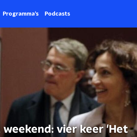
Programma's
Podcasts
t weekend: vier keer 'Het