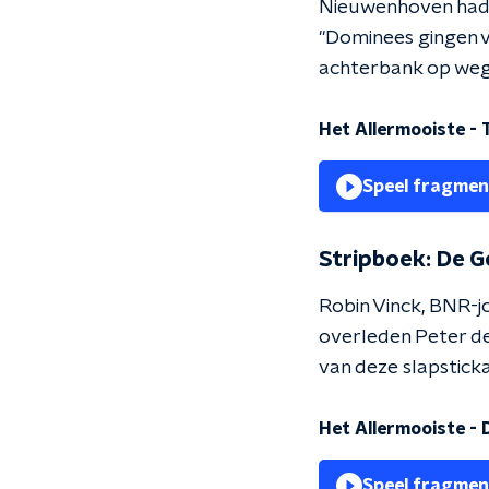
Nieuwenhoven had o
"Dominees gingen vo
achterbank op weg 
Het Allermooiste - 
Speel fragmen
Stripboek: De G
Robin Vinck, BNR-j
overleden Peter de
van deze slapstick
Het Allermooiste - 
Speel fragmen