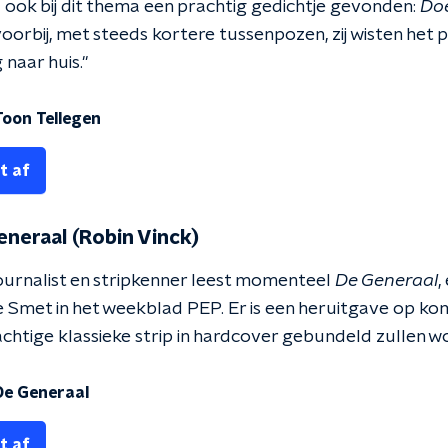
ok bij dit thema een prachtig gedichtje gevonden:
Do
orbij, met steeds kortere tussenpozen, zij wisten het pre
naar huis."
Toon Tellegen
t af
eneraal (Robin Vinck)
ournalist en stripkenner leest momenteel
De Generaal
,
 Smet in het weekblad PEP. Er is een heruitgave op kom
achtige klassieke strip in hardcover gebundeld zullen w
De Generaal
t af