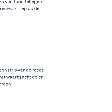
en
van Toon Tellegen.
cies, ik sliep op de
 een strip van de reeds
st waarbij acht delen
orden.