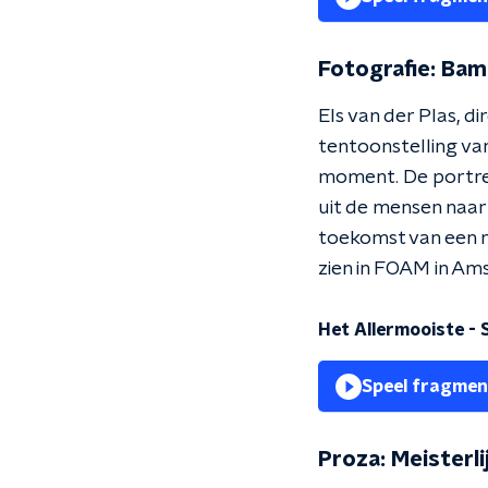
Fotografie: Bama
Els van der Plas, d
tentoonstelling va
moment. De portret
uit de mensen naar 
toekomst van een ne
zien in FOAM in Am
Het Allermooiste - 
Speel fragmen
Proza: Meisterli