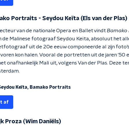
ko Portraits - Seydou Keïta (Els van der Plas)
irecteur van de nationale Opera en Ballet vindt
Bamako P
n de Malinese fotograaf Seydou Keïta, absoluut het all
fotograaf uit de 20e eeuw componeerde al zijn foto’s 
voren kon halen. Vooral de portretten uit de jaren '50 e
t onafhankelijk Mali uit, volgens Van der Plas. Deze ten
sterdam.
Seydou Keïta, Bamako Portraits
t af
jk Proza (Wim Daniëls)