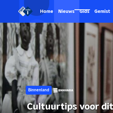
Home
Nieuws
Gids
Gemist
Binnenland
Cultuurtips voor di