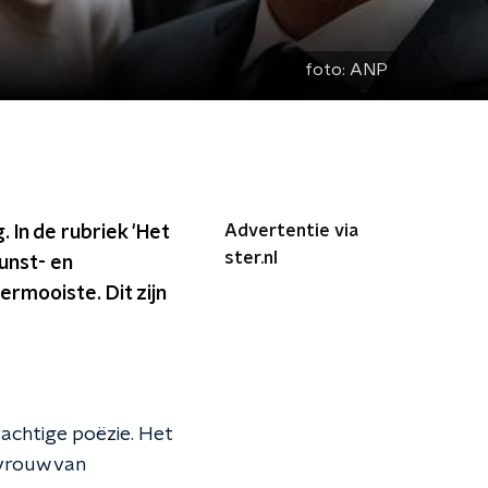
foto:
ANP
Advertentie via
 In de rubriek 'Het
ster.nl
unst- en
ermooiste. Dit zijn
rachtige poëzie. Het
evrouw van