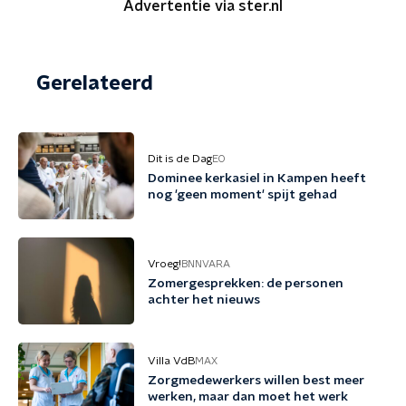
Advertentie via ster.nl
Gerelateerd
Dit is de Dag
EO
Dominee kerkasiel in Kampen heeft
nog 'geen moment' spijt gehad
Vroeg!
BNNVARA
Zomergesprekken: de personen
achter het nieuws
Villa VdB
MAX
Zorgmedewerkers willen best meer
werken, maar dan moet het werk