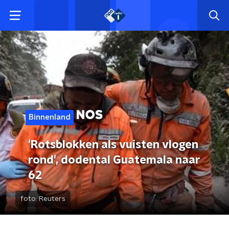
Binnenland
'Rotsblokken als vuisten vlogen
rond', dodental Guatemala naar
62
foto:
Reuters