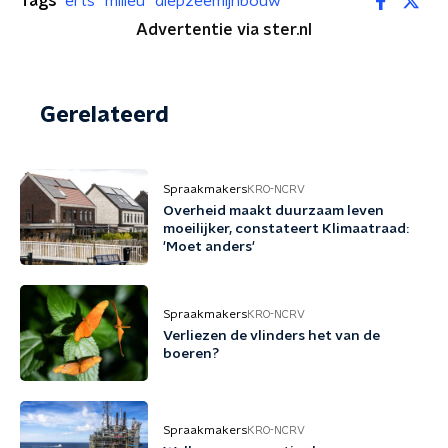
Tags
erts
milieu
diepzeemijnbouw
Advertentie via ster.nl
Gerelateerd
Spraakmakers
KRO-NCRV
Overheid maakt duurzaam leven
moeilijker, constateert Klimaatraad:
'Moet anders'
Spraakmakers
KRO-NCRV
Verliezen de vlinders het van de
boeren?
Spraakmakers
KRO-NCRV