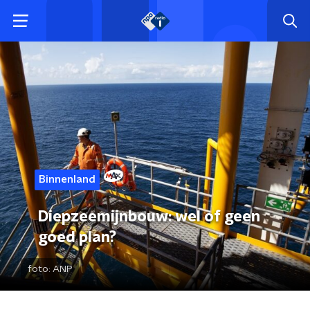
Binnenland
Diepzeemijnbouw: wel of geen
goed plan?
foto:
ANP