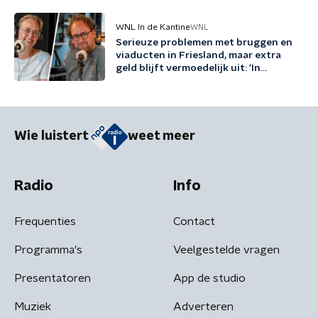
WNL In de Kantine
WNL
Serieuze problemen met bruggen en
viaducten in Friesland, maar extra
geld blijft vermoedelijk uit: 'In
Friesland kunnen we niet nog een
jaartje wachten'
Wie luistert
weet meer
Radio
Info
Frequenties
Contact
Programma's
Veelgestelde vragen
Presentatoren
App de studio
Muziek
Adverteren