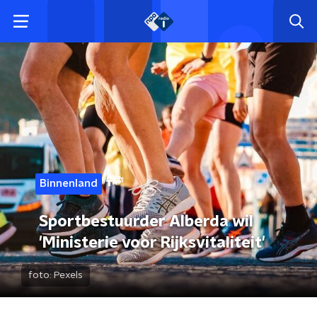
Binnenland
Sportbestuurder Alberda wil
'Ministerie voor Rijksvitaliteit'
foto:
Pexels