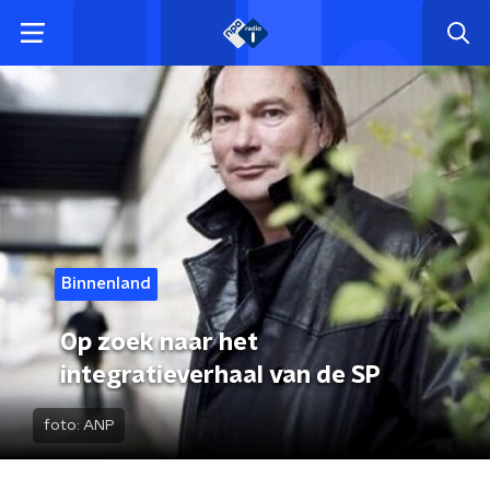
Binnenland
Op zoek naar het
integratieverhaal van de SP
foto:
ANP