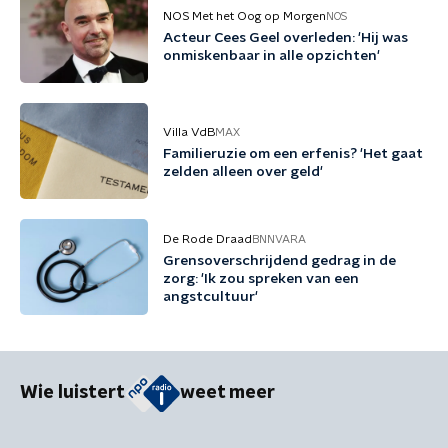
NOS Met het Oog op Morgen
NOS
Acteur Cees Geel overleden: 'Hij was
onmiskenbaar in alle opzichten'
Villa VdB
MAX
Familieruzie om een erfenis? 'Het gaat
zelden alleen over geld'
De Rode Draad
BNNVARA
Grensoverschrijdend gedrag in de
zorg: 'Ik zou spreken van een
angstcultuur'
Wie luistert
weet meer