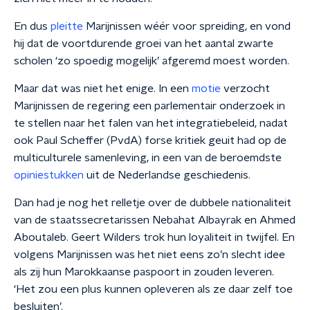
En dus
pleitte
Marijnissen wéér voor spreiding, en vond
hij dat de voortdurende groei van het aantal zwarte
scholen ‘zo spoedig mogelijk’ afgeremd moest worden.
Maar dat was niet het enige. In een
motie
verzocht
Marijnissen de regering een parlementair onderzoek in
te stellen naar het falen van het integratiebeleid, nadat
ook Paul Scheffer (PvdA) forse kritiek geuit had op de
multiculturele samenleving, in een van de beroemdste
opiniestukken
uit de Nederlandse geschiedenis.
Dan had je nog het relletje over de dubbele nationaliteit
van de staatssecretarissen Nebahat Albayrak en Ahmed
Aboutaleb. Geert Wilders trok hun loyaliteit in twijfel. En
volgens Marijnissen was het niet eens zo’n slecht idee
als zij hun Marokkaanse paspoort in zouden leveren.
‘Het zou een plus kunnen opleveren als ze daar zelf toe
besluiten’.