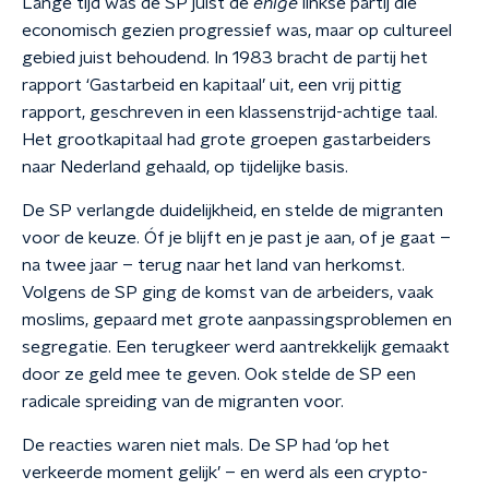
Lange tijd was de SP juist de
enige
linkse partij die
economisch gezien progressief was, maar op cultureel
gebied juist behoudend. In 1983 bracht de partij het
rapport ‘Gastarbeid en kapitaal’ uit, een vrij pittig
rapport, geschreven in een klassenstrijd-achtige taal.
Het grootkapitaal had grote groepen gastarbeiders
naar Nederland gehaald, op tijdelijke basis.
De SP verlangde duidelijkheid, en stelde de migranten
voor de keuze. Óf je blijft en je past je aan, of je gaat –
na twee jaar – terug naar het land van herkomst.
Volgens de SP ging de komst van de arbeiders, vaak
moslims, gepaard met grote aanpassingsproblemen en
segregatie. Een terugkeer werd aantrekkelijk gemaakt
door ze geld mee te geven. Ook stelde de SP een
radicale spreiding van de migranten voor.
De reacties waren niet mals. De SP had ‘op het
verkeerde moment gelijk’ – en werd als een crypto-