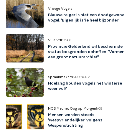
Vroege Vogels
Blauwe reiger is niet een doodgewone
vogel: 'Eigenlijk is 'ie heel bijzonder'
Villa VdB
MAX
Provincie Gelderland wil beschermde
status bosgronden opheffen: 'Vormen
een groot natuurarchief'
Spraakmakers
KRO-NCRV
Hoelang houden vogels het winterse
weer vol?
NOS Met het Oog op Morgen
NOS
Mensen worden steeds
'wespvriendelijker' volgens
Wespenstichting