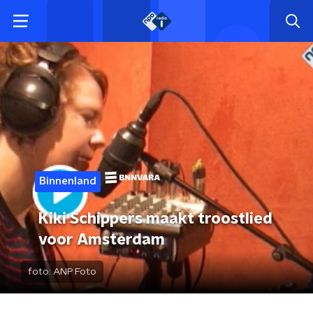
Binnenland
Kiki Schippers maakt troostlied
voor Amsterdam
foto:
ANP Foto