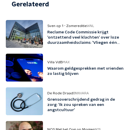
Gerelateerd
Sven op 1 - Zomereditie
WNL
Reclame Code Commissie krijgt
'ontzettend veel klachten' over loze
duurzaamheidsclaims: 'Vliegen één
keer per jaar met biobrandstof'
Villa VdB
MAX
Waarom geldgesprekken met vrienden
zo lastig blijven
De Rode Draad
BNNVARA
Grensoverschrijdend gedrag in de
zorg: 'Ik zou spreken van een
angstcultuur'
NOS Met het Oog op Morgen
NOS