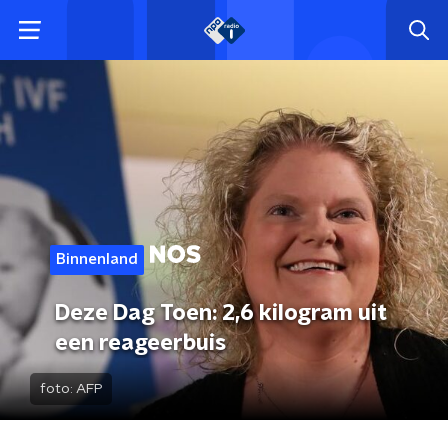
Binnenland
Deze Dag Toen: 2,6 kilogram uit
een reageerbuis
foto:
AFP