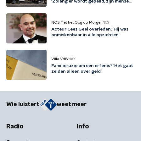
'Zolang er wordt gepeild, zijn mensen
tegen migratie'
NOS Met het Oog op Morgen
NOS
Acteur Cees Geel overleden: 'Hij was
onmiskenbaar in alle opzichten'
Villa VdB
MAX
Familieruzie om een erfenis? 'Het gaat
zelden alleen over geld'
Wie luistert
weet meer
Radio
Info