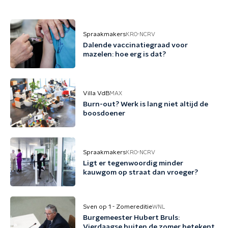
Spraakmakers
KRO-NCRV
Dalende vaccinatiegraad voor
mazelen: hoe erg is dat?
Villa VdB
MAX
Burn-out? Werk is lang niet altijd de
boosdoener
Spraakmakers
KRO-NCRV
Ligt er tegenwoordig minder
kauwgom op straat dan vroeger?
Sven op 1 - Zomereditie
WNL
Burgemeester Hubert Bruls:
Vierdaagse buiten de zomer betekent